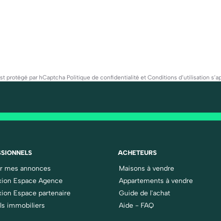
est protégé par hCaptcha
Politique de confidentialité
et
Conditions d’utilisation
s’ap
SIONNELS
ACHETEURS
er mes annonces
Maisons à vendre
ion Espace Agence
Appartements à vendre
ion Espace partenaire
Guide de l'achat
ls immobiliers
Aide - FAQ