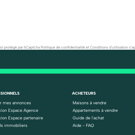
est protégé par hCaptcha
Politique de confidentialité
et
Conditions d’utilisation
s’ap
SIONNELS
ACHETEURS
er mes annonces
Maisons à vendre
ion Espace Agence
Appartements à vendre
ion Espace partenaire
Guide de l'achat
ls immobiliers
Aide - FAQ