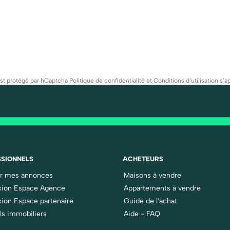
est protégé par hCaptcha
Politique de confidentialité
et
Conditions d’utilisation
s’ap
SIONNELS
ACHETEURS
er mes annonces
Maisons à vendre
ion Espace Agence
Appartements à vendre
ion Espace partenaire
Guide de l'achat
ls immobiliers
Aide - FAQ