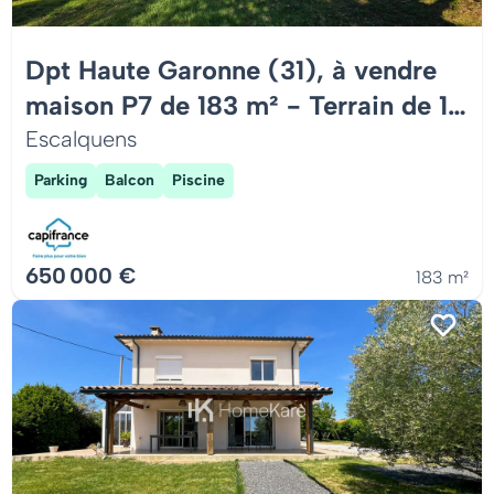
Dpt Haute Garonne (31), à vendre
maison P7 de 183 m² - Terrain de 1
816,00 m²
Escalquens
Parking
Balcon
Piscine
650 000 €
183 m²