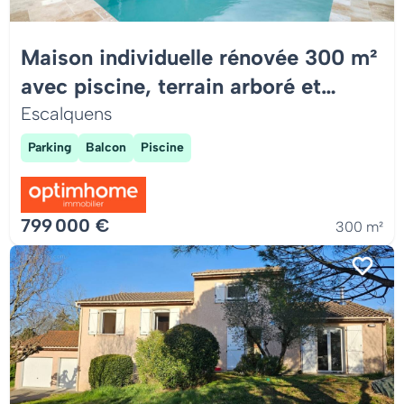
Maison individuelle rénovée 300 m²
avec piscine, terrain arboré et
appartement indépendant
Escalquens
Parking
Balcon
Piscine
799 000 €
300 m²