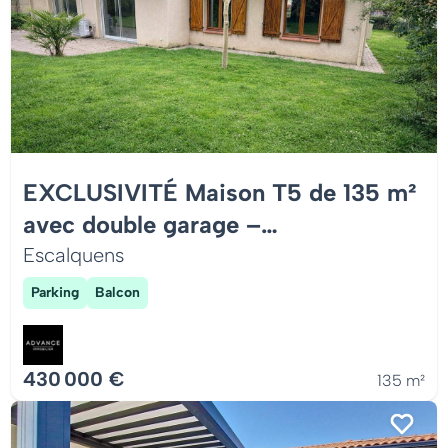
EXCLUSIVITÉ Maison T5 de 135 m²
avec double garage –
ESCALQUENS
Escalquens
Parking
Balcon
430 000 €
135 m²