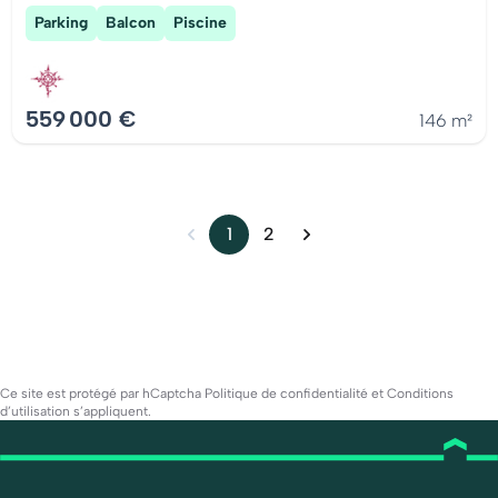
Parking
Balcon
Piscine
559 000 €
146 m²
1
2
Ce site est protégé par hCaptcha
Politique de confidentialité
et
Conditions
d’utilisation
s’appliquent.