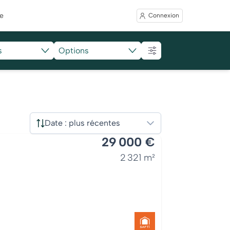
e
Connexion
s
Options
Date : plus récentes
Trier
29 000 €
2 321 m²