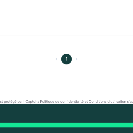
1
est protégé par hCaptcha
Politique de confidentialité
et
Conditions d’utilisation
s’ap