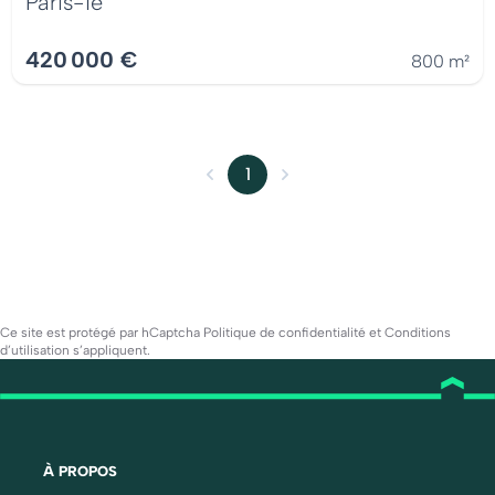
Paris-1e
420 000 €
800 m²
1
Ce site est protégé par hCaptcha
Politique de confidentialité
et
Conditions
d’utilisation
s’appliquent.
À PROPOS