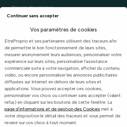
Annuaire des agences
Prix immobiliers en France
Continuer sans accepter
Guide du vendeur
Vos paramètres de cookies
EtreProprio et ses partenaires utilisent des traceurs afin
de permettre le bon fonctionnement de leurs sites,
Built with
in Toulouse, France.
mesurer anonymement leurs audiences, personnaliser votre
expérience sur leurs sites, personnaliser l'assistance
Informations légales
commerciale suite à votre navigation, afficher du contenu
Conditions d'utilisation
vidéo, ou encore personnaliser les annonces publicitaires
diffusées sur Internet en dehors de leurs sites et
Politique de confidentialité
applications. Vous pouvez accepter ces cookies,
2026 EtreProprio.com
personnaliser vos choix ou continuer sans accepter (valant
refus) en cliquant sur les boutons de cette fenêtre. La
page d'informations et de gestion des Cookies
met à
votre disposition le détail des traceurs et vous permet de
revenir sur vos choix à tout moment.