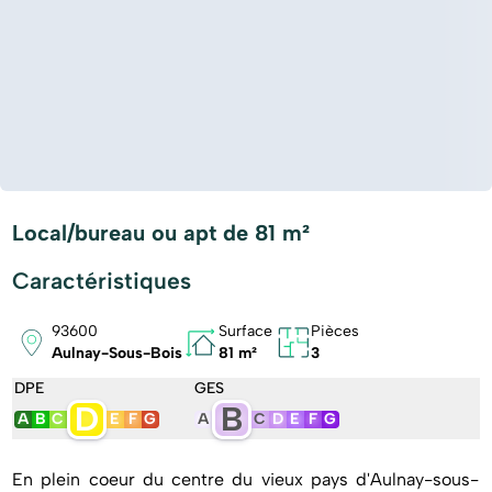
Local/bureau ou apt de 81 m²
Caractéristiques
93600
Surface
Pièces
Aulnay-Sous-Bois
81 m²
3
DPE
GES
D
B
A
B
C
E
F
G
A
C
D
E
F
G
En plein coeur du centre du vieux pays d'Aulnay-sous-