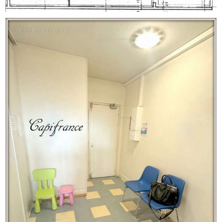
Charges de 450 euros/trimestre.
Taxe foncière 1230 euros. Nombre de lots de la
copropriété : 42, Montant moyen annuel de la quote-part
de charges (budget prévisionnel) : 1800€ soit 150€ par
mois. Les honoraires sont à la charge du vendeur.
Les informations sur les risques auxquels ce bien est
exposé sont disponibles sur le site Géorisques : www.
georisques. gouv. fr.
Réseau Immobilier CAPIFRANCE - Votre agent
commercial (RSAC N°519 147 672 - Greffe de BOBIGNY)
Valérie RIVIERE Entrepreneur Individuel [Coordonnées
masquées] - Réf.911195