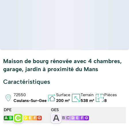
Maison de bourg rénovée avec 4 chambres,
garage, jardin à proximité du Mans
Caractéristiques
72550
Surface
Terrain
Pièces
Coulans-Sur-Gee
200 m²
538 m²
8
DPE
GES
C
A
A
B
D
E
F
G
B
C
D
E
F
G