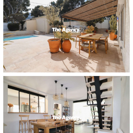
bureau, ainsi que deux chambres.
Le bien est équipé d'une climatisation réversible,
d'huisseries en PVC double vitrage,
de volets roulants électriques et d'un système de
domotique.
Tableau électrique aux normes.
Un studio indépendant de 28.15m² complète ce bien.
Pas de copropriété.
Taxe foncière : 2 670.00 /an
' THE AGENCY IMMO, la méthode pour une transaction
réussie '