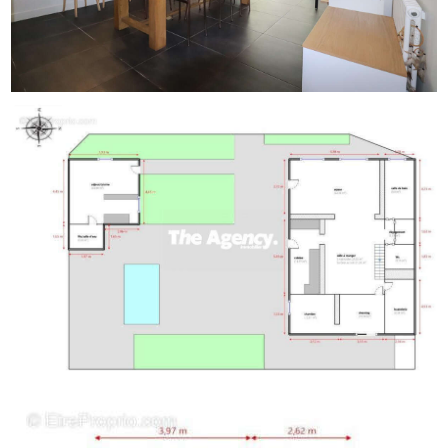
Honoraires inclus de 3.69% TTC à la charge de
l'acquéreur. Prix hors honoraires 675 000 . Classe énergie
C, Classe climat B Montant estimé des dépenses
annuelles d'énergie pour un usage standard : entre
1030.00  et 1460.00  sur les années 2021, 2022 et 2023
(abonnements compris). Les informations sur les risques
auxquels ce bien est exposé sont disponibles sur le site
Géorisques : georisques.gouv.fr. .
' THE AGENCY IMMO, la méthode pour une transaction
réussie'