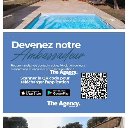
The Agency vous propose en exclusivité une maison de
146.26m²,
avec une grande terrasse et piscine.
La maison est composée de la façon suivante :
Au rez-de-chaussée :
Un salon / séjour avec salle à manger, une cuisine
indépendante, meublée et équipée, un cellier avec coin
buanderie,
une chambre, un dressing, une salle de bain avec double
vasque, baignoire et douche un WC indépendant.
À l'étage :
Un grand pallier faisant office de salle de jeux et/ou