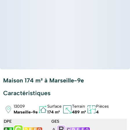
Maison 174 m² à Marseille-9e
Caractéristiques
13009
Surface
Terrain
Pièces
Marseille-9e
174 m²
489 m²
4
DPE
GES
C
B
A
B
D
E
F
G
A
C
D
E
F
G