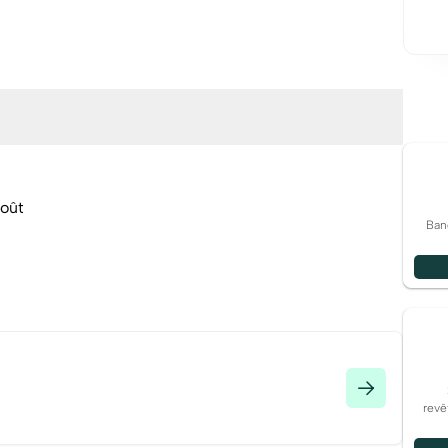
goût
Ban
els ce bien est exposé sont disponibles sur le site
r
revê