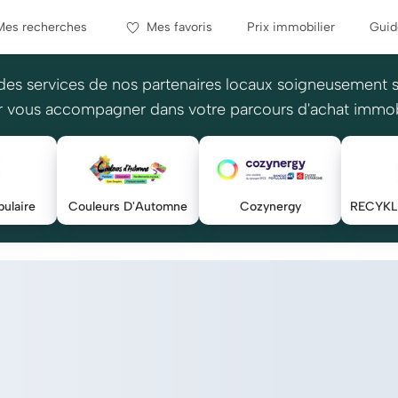
Mes recherches
Mes favoris
Prix immobilier
Guid
des services de nos partenaires locaux soigneusement 
 vous accompagner dans votre parcours d'achat immob
ulaire
Couleurs D'Automne
Cozynergy