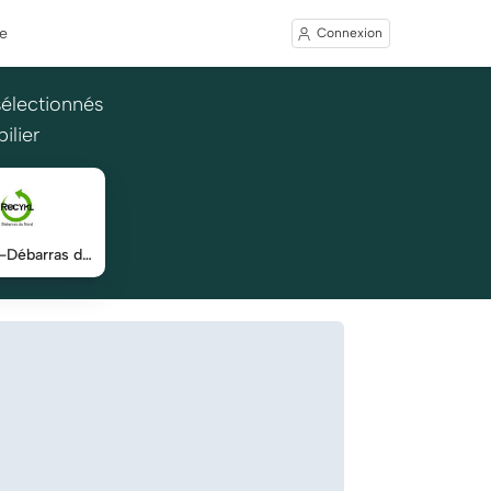
e
Connexion
sélectionnés
ilier
RECYKL-Débarras du Nord