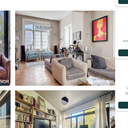
éne
S