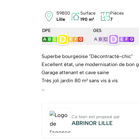
59800
Surface
Pièces
Lille
190 m²
7
DPE
GES
D
D
A
B
C
E
F
G
A
B
C
E
F
G
Superbe bourgeoise "Décontracté-chic"
Excellent état, une modernisation de bon 
Garage attenant et cave saine
Très joli jardin 80 m² sans vis à vis
Les informations sur les risques auxqu
Géorisques : http://www.georisques.gouv.f
Ce bien est proposé par
ABRINOR LILLE