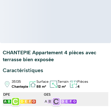
CHANTEPIE Appartement 4 pièces avec
terrasse bien exposée
Caractéristiques
35135
Surface
Terrain
Pièces
Chantepie
88 m²
12 m²
4
DPE
GES
C
C
A
B
D
E
F
G
A
B
D
E
F
G