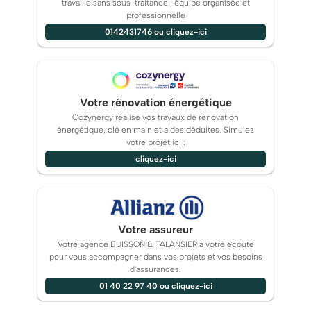
travaille sans sous-traitance , équipe organisée et
professionnelle
0142431746 ou cliquez-ici
Votre rénovation énergétique
Cozynergy réalise vos travaux de rénovation
énergétique, clé en main et aides déduites. Simulez
votre projet ici :
cliquez-ici
Votre assureur
Votre agence BUISSON & TALANSIER à votre écoute
pour vous accompagner dans vos projets et vos besoins
d'assurances.
01 40 22 97 40 ou cliquez-ici