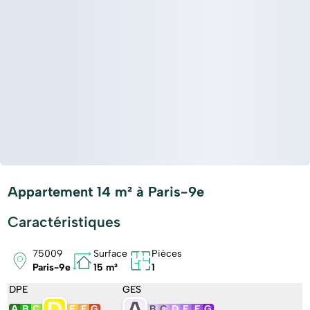
Appartement 14 m² à Paris-9e
Caractéristiques
75009
Surface
Pièces
Paris-9e
15 m²
1
DPE
GES
D
A
A
B
C
E
F
G
B
C
D
E
F
G