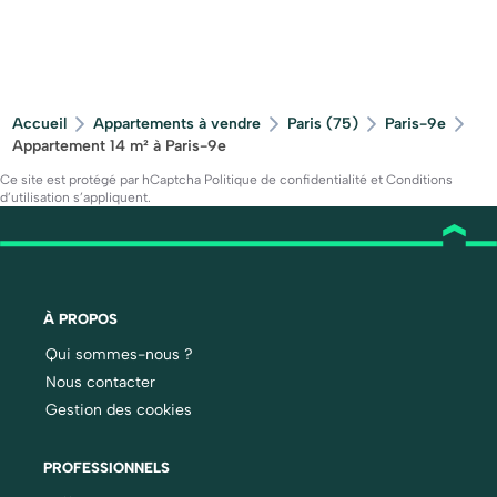
Accueil
Appartements à vendre
Paris (75)
Paris-9e
Appartement 14 m² à Paris-9e
Ce site est protégé par hCaptcha
Politique de confidentialité
et
Conditions
d’utilisation
s’appliquent.
À PROPOS
Qui sommes-nous ?
Nous contacter
Gestion des cookies
PROFESSIONNELS