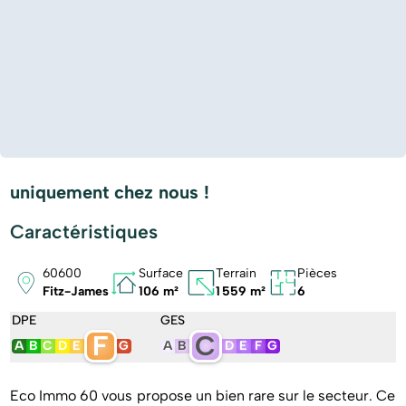
uniquement chez nous !
Caractéristiques
60600
Surface
Terrain
Pièces
Fitz-James
106 m²
1 559 m²
6
DPE
GES
F
C
A
B
C
D
E
G
A
B
D
E
F
G
Eco Immo 60 vous propose un bien rare sur le secteur. Ce