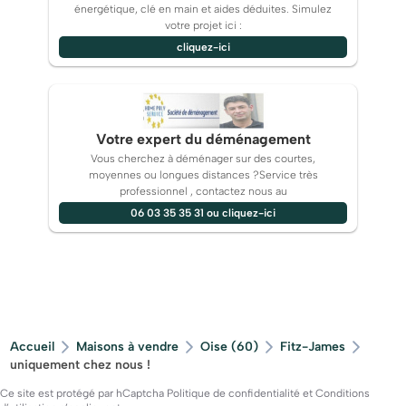
énergétique, clé en main et aides déduites. Simulez
votre projet ici :
cliquez-ici
Votre expert du déménagement
Vous cherchez à déménager sur des courtes,
moyennes ou longues distances ?Service très
professionnel , contactez nous au
06 03 35 35 31 ou cliquez-ici
Accueil
Maisons à vendre
Oise (60)
Fitz-James
uniquement chez nous !
Ce site est protégé par hCaptcha
Politique de confidentialité
et
Conditions