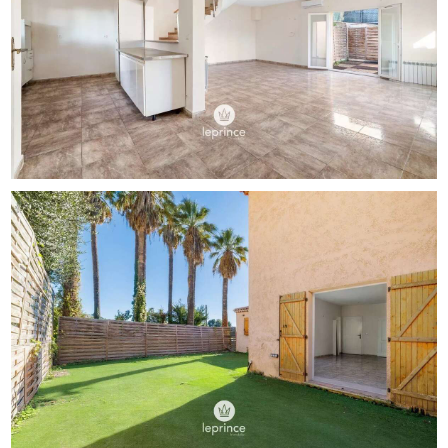
présente en bon état général : climatisation, double
vitrage, installation électrique récente.
Un rafraîchissement global permettra d’en révéler
pleinement le potentiel et d’en faire une adresse familiale,
pratique et proche de toutes les commodités.
Dossier de présentation complet et visite virtuelle
disponibles sur demande.
Honoraires d’agence à la charge du vendeur. Les
informations sur les risques auxquels ce bien est exposé
sont disponibles sur le site Géorisques :
georisques.gouv.fr