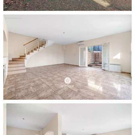
Exposée plein Sud, la maison bénéficie d’un
ensoleillement constant.
Le terrain en restanques offre un véritable potentiel
d’aménagement, selon les usages et projets de chacun.
Un garage de plain-pied complète le niveau principal.
La maison profite d’une proximité immédiate avec
l’autoroute, offrant une accessibilité remarquable pour les
déplacements du quotidien.
Cette configuration s’accompagne d’un environnement
sonore présent, largement atténué grâce aux installations
mises en place : double vitrage récent et panneaux
antibruit sur toute la façade Ouest, assurant un confort
acoustique appréciable à l’intérieur.
Louée depuis de nombreuses années, la maison se