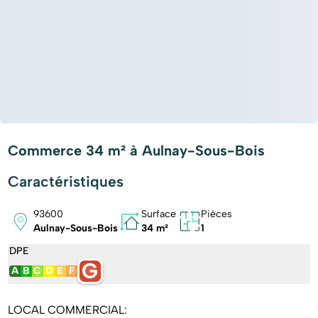
Commerce 34 m² à Aulnay-Sous-Bois
Caractéristiques
93600
Surface
Pièces
Aulnay-Sous-Bois
34 m²
1
DPE
G
A
B
C
D
E
F
LOCAL COMMERCIAL: