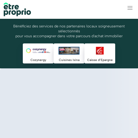
Bénéficiez des services de nos partenaires locaux soigneusement
sélectionnés
pour vous accompagner dans votre parcours d'achat immobilier
Cozynergy
Cuisines Ixina
Caisse d’Epargne