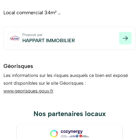
Local commercial 34m²
Locaux inoccupé à louer.
Proposé par
LOYER et CHARGES :
HAPPART IMMOBILIER
Pour l'ensemble : - Charges : 1500€/an - Taxes Foncières
et bureaux : 1040€/an
- Loyer totale perçu : 12600€/an HT - Rentabilité : 7 %
Géorisques
Les informations sur les risques auxquels ce bien est exposé
Honoraire TTC Charges AQUEREUR INCLUS.
sont disponibles sur le site Géorisques :
www.georisques.gouv.fr
Pour plus de renseignement appelez nous au
[Coordonnées masquées]
LOCAL COMMERCIAL QUARTIER GARE AULNAY SOUS
Nos partenaires locaux
BOIS