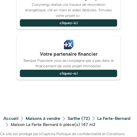
Cozynergy réalise vos travaux de rénovation
énergétique, clé en main et aides déduites. Simulez
votre projet ici :
cliquez-ici
Votre partenaire financier
Banque Populaire vous accompagne pas à pas dans le
financement de votre projet immobilier.
cliquez-ici
Accueil
Maisons à vendre
Sarthe (72)
La Ferte-Bernard
Maison La Ferte Bernard 6 pièce(s) 147 m2
Ce site est protégé par hCaptcha
Politique de confidentialité
et
Conditions