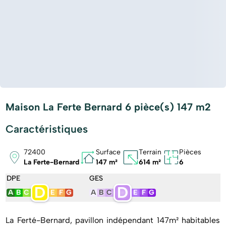
Maison La Ferte Bernard 6 pièce(s) 147 m2
Caractéristiques
72400
Surface
Terrain
Pièces
La Ferte-Bernard
147 m²
614 m²
6
DPE
GES
D
D
A
B
C
E
F
G
A
B
C
E
F
G
La Ferté-Bernard, pavillon indépendant 147m² habitables