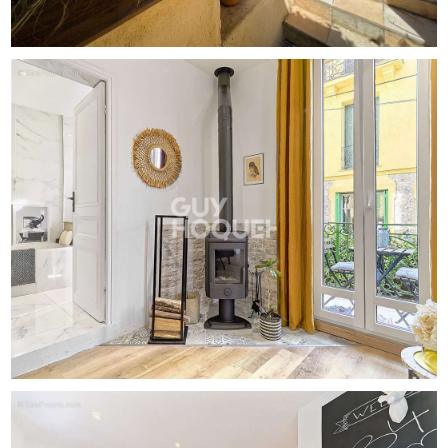
composent un cadre particulièrement privilégié, rare dans
ce secteur. Avec près de 230 m² de surfaces
développées réparties sur quatre niveaux, dont environ
190 m² habitables, cette propriété offre un équilibre rare
entre volumes, prestations et qualité de vie. Climatisation
réversible, rénovation soignée, excellent classement
énergétique (DPE C) et absence totale de travaux
viennent compléter les atouts de cette adresse
confidentielle du Parc Impérial. Une propriété rare sur le
marché niçois, offrant un équilibre remarquable entre
caractère, confort et art de vivre. Les informations sur les
risques auxquels ce bien est exposé sont disponibles sur
le site Géorisques : www.georisques.gouv.fr (5.00 %
honoraires TTC à la charge de l'acquéreur.)