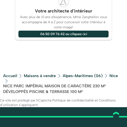
Votre architecte d'intérieur
Avec plus de 10 ans d'expérience, Mme Zanghellini vous
accompagne de A à Z pour concevoir votre intérieur à
votre image!
06 50 09 76 42 ou cliquez-ici
Accueil
Maisons à vendre
Alpes-Maritimes (06)
Nice
NICE PARC IMPÉRIAL MAISON DE CARACTÈRE 230 M²
DÉVELOPPÉS PISCINE & TERRASSE 100 M²
Ce site est protégé par hCaptcha
Politique de confidentialité
et
Conditions
d’utilisation
s’appliquent.