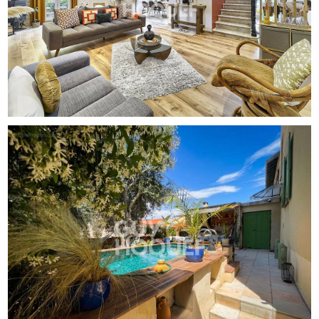
atmosphère chaleureuse et raffinée. Le premier étage se
compose d'une chambre, d'une belle suite parentale avec
salle d'eau et WC, ainsi que d'un élégant espace de
lecture agrémenté d'une cheminée. Celui-ci dessert une
piéce indépendante bénéficiant de sa propre salle d'eau
avec WC. Au dernier niveau, un espace bureau, une
chambre supplémentaire et une vaste salle de jeux
permettent d'adapter facilement la maison aux besoins
d'une famille, à une activité professionnelle ou à l'accueil
de proches. L'entresol constitue un véritable espace
complémentaire avec salle de sport, sauna, salle d'eau
avec WC et studio indépendant pouvant accueillir famille,
amis ou profession libérale. A l'extérieur, la maison révèle
l'un de ses plus beaux atouts : une terrasse d'environ 100
m² aménagée comme une véritable pièce de réception à
ciel ouvert. Piscine, terrain de pétanque, espace repas,
barbecue, olivier et vue dégagée sur l'église Saint-Paul