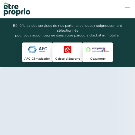
Bénéficiez des services de nos partenaires locaux soigneusement
sélectionnés
pour vous accompagner dans votre parcours d'achat immobilier
AFC Climatisation
Caisse d’Epargne
Cozynergy