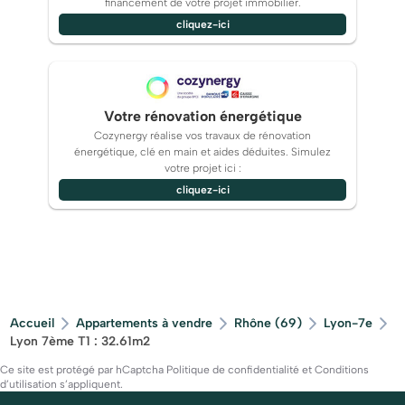
financement de votre projet immobilier.
cliquez-ici
Votre rénovation énergétique
Cozynergy réalise vos travaux de rénovation
énergétique, clé en main et aides déduites. Simulez
votre projet ici :
cliquez-ici
Accueil
Appartements à vendre
Rhône (69)
Lyon-7e
Lyon 7ème T1 : 32.61m2
Ce site est protégé par hCaptcha
Politique de confidentialité
et
Conditions
d’utilisation
s’appliquent.