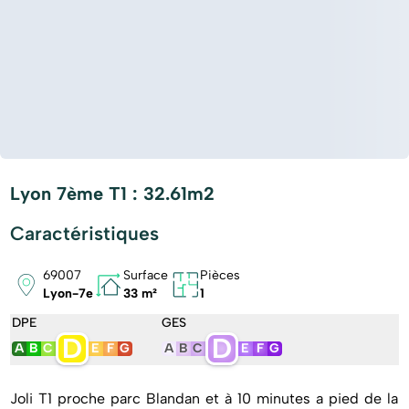
Lyon 7ème T1 : 32.61m2
Caractéristiques
69007
Surface
Pièces
Lyon-7e
33 m²
1
DPE
GES
D
D
A
B
C
E
F
G
A
B
C
E
F
G
Joli T1 proche parc Blandan et à 10 minutes a pied de la