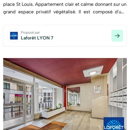
place St Louis. Appartement clair et calme donnant sur un
grand espace privatif végétalisé. Il est composé d'une
pièce, une cuisine indépendante, une entrée avec placard
et une salle de bains avec wc. Idéal pour première
Proposé par
acquisition ou investisseur, avec DPE en D. Une cave
Laforêt LYON 7
complète ce lot. Possibilité d' un emplacement de parking
en sous-sol à 20000 euros.