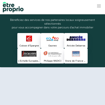
Bénéficiez des services de nos partenaires locaux soigneusement
sélectionnés
pour vous accompagner dans votre parcours d'achat immobilier
Caisse d’Epargne
Eauneo
Anicée Debarras
L'Echelle Européenne
Philippe RADICI
Store de France Chambéry