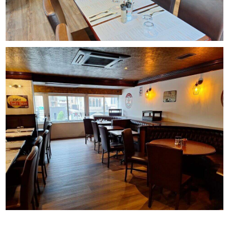
completSalle de restauration et espace bar
L'avis : Affaire idéale pour un professionnel de la
restauration souhaitant s'implanter dans un emplacement
stratégique du centre-ville de Chambéry.
Dossier et informations complémentaires sur demande
après premier échange.Pour tout renseignement au sujet
de cette affaire contactez Corinne REY [Coordonnées
masquées] responsable de cette affaire, elle saura vous
écouter, vous conseiller et vous accompagner de A à Z
dans votre projet.
Desserte en transports :
Gare à 2 min à pied
Bus
VRU à proximité