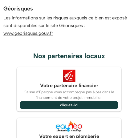
Géorisques
Informations sur les parkings :
Les informations sur les risques auxquels ce bien est exposé
Parking à proximité
sont disponibles sur le site Géorisques :
www.georisques.gouv.fr
Nos partenaires locaux
Votre partenaire financier
Caisse d’Epargne vous accompagne pas à pas dans le
financement de votre projet immobilier.
cliquez-ici
Votre expert en plomberie