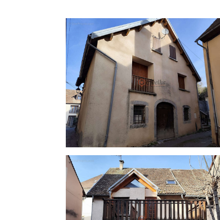
Honoraires à la charge du vendeur. Logement à consommation énergétique excessive : Classe
énergie G, Classe climat C Montant moy
usage standard, établi à partir des prix de
Les informations sur les risques auxqu
Géorisques : georisques.gouv.fr.
Carte pro. CPI [Coordonnées masquées]0
AC ADC [Coordonnées masquées]0 000 