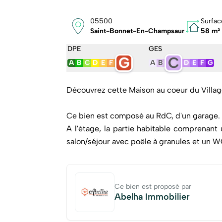
05500
Surfac
Saint-Bonnet-En-Champsaur
58 m²
DPE
GES
G
C
A
B
C
D
E
F
A
B
D
E
F
G
Découvrez cette Maison au coeur du Villag
Ce bien est composé au RdC, d'un garage.
A l'étage, la partie habitable comprenan
salon/séjour avec poêle à granules et un 
Enfin le niveau supérieur comprend 2 chamb
Les diagnostics n'ont pas révélé d'amiante
Ce bien est proposé par
de rénovation..
Abelha Immobilier
Contactez votre agence Abelha Immobilier