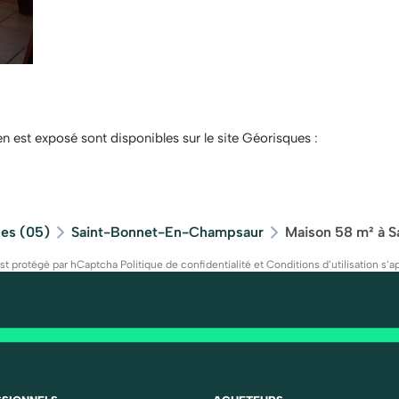
en est exposé sont disponibles sur le site Géorisques :
es (05)
Saint-Bonnet-En-Champsaur
Maison 58 m² à 
est protégé par hCaptcha
Politique de confidentialité
et
Conditions d’utilisation
s’ap