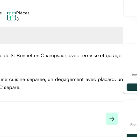
e
Pièces
3
e de St Bonnet en Champsaur, avec terrasse et garage.
éne
t une cuisine séparée, un dégagement avec placard, un
WC séparé.
rettes, un petit dressing et une salle de bains.
 et de plomb ! Mais cette bâtisse nécessite de travaux
Ban
 pour de plus amples informations