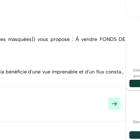
nnées masquées]) vous propose : À vendre FONDS DE
DiA
ria bénéficie d'une vue imprenable et d'un flux constant
pro
année.
viron de terrasse
avec vue directe sur la mer
ièrement équipée,
 pizza
Ban