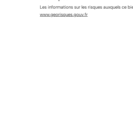
Climatisation, rangements, chambre froide
Les informations sur les risques auxquels ce bi
Atouts :
www.georisques.gouv.fr
Emplacement n°1, rare dans le secteur
Forte rentabilité et clientèle fidélisée
Idéal pour pizzeria, restauration méditerr
Loyer de 2350¤ / mois hors charges.
Information d'affichage énergétique sur le
indice. La présente annonce immobilière a
Murielle Orsini (ID 42496), Agent Commer
Spécial des Agents Commerciaux (RSAC)
534154026
Retrouvez tous nos biens sur notre site
Honoraires charge vendeur. (gedeon_672