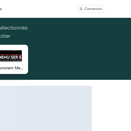
e
Connexion
sélectionnés
ilier
Robin Constant Menuiserie