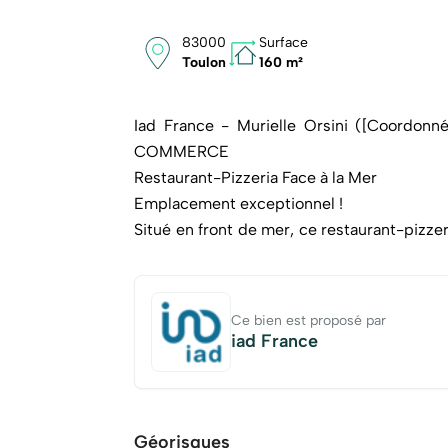
83000
Surface
Toulon
160 m²
Iad France - Murielle Orsini ([Coordo
COMMERCE
Restaurant-Pizzeria Face à la Mer
Emplacement exceptionnel !
Situé en front de mer, ce restaurant-pizze
de touristes et de locaux tout au long de l'
Caractéristiques du bien :
Surface totale : 160 m² environ et 24 m² en
Ce bien est proposé par
Grande terrasse panoramique de 30 places 
iad France
Salle lumineuse de 45 places assises, ent
Cuisine professionnelle aux normes, four à
Licence restaurant,
Restaurant très bien entretenu.
Géorisques