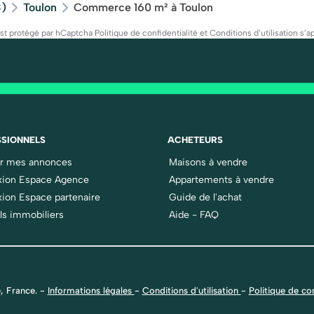
3)
Toulon
Commerce 160 m² à Toulon
est protégé par hCaptcha
Politique de confidentialité
et
Conditions d’utilisation
s’ap
SIONNELS
ACHETEURS
er mes annonces
Maisons à vendre
ion Espace Agence
Appartements à vendre
ion Espace partenaire
Guide de l'achat
ls immobiliers
Aide - FAQ
, France.
-
Informations légales
-
Conditions d'utilisation
-
Politique de con