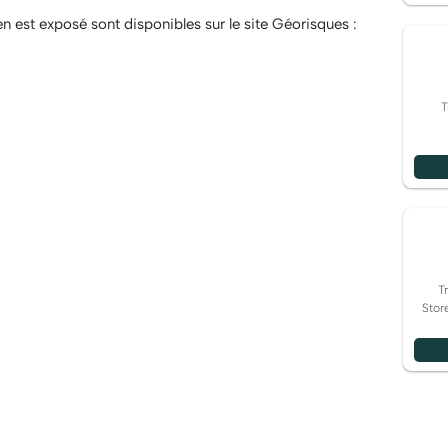
en est exposé sont disponibles sur le site Géorisques :
T
anéenne ou cuisine du monde.
 bien associé à cette annonce : DPE NS indice et GES NS
 été rédigée sous la responsabilité éditoriale de Mme
cial mandataire en immobilier immatriculé au Registre
 du Tribunal de Commerce de TOULON sous le numéro
T
Stor
 internet. www.iadfrance.fr.Informations LOI ALUR :
7_31360914)