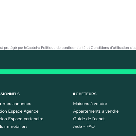
est protégé par hCaptcha
Politique de confidentialité
et
Conditions d’utilisation
s’ap
SIONNELS
ACHETEURS
er mes annonces
Maisons à vendre
ion Espace Agence
Appartements à vendre
ion Espace partenaire
Guide de l'achat
ls immobiliers
Aide - FAQ