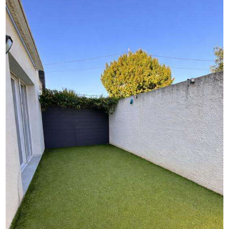
trouvent à courte distance, facilitant les trajets
quotidiens.
taxe foncière: 1332 euro/an
Ne laissez pas passer cette opportunité rare, contactez
Théo Blain au [Coordonnées masquées] ou par email à
[Coordonnées masquées] pour organiser une visite.
Théo Blain - EI - est Agent Commercial mandataire en
immobilier, immatriculé au Registre Spécial des Agents
Commerciaux du Tribunal de Commerce de Marseille
sous le n°938313491. Siège social du mandant : effiCity,
48 avenue de Villiers - 75017 PARIS - Société par Actions
Simplifiée, société au capital de 132 373,05 euros,
immatriculée au RCS Paris 497 617 746 et titulaire de la
Carte professionnelle CPI 75[Coordonnées masquées]02
025 - CCI Paris IDF - Caisse de Garantie : GALIAN