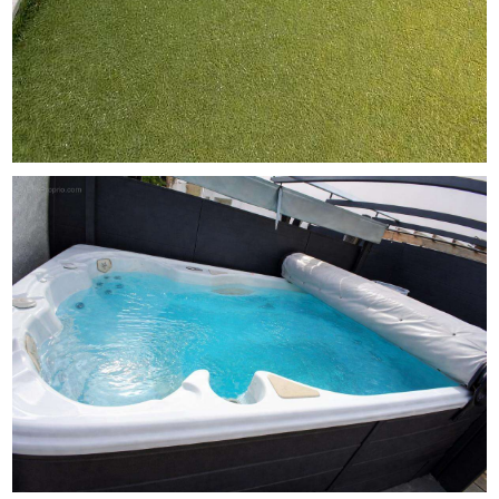
Assurances 89 rue de la Boétie 75008 Paris.
Les informations sur les risques auxquels ce bien est
exposé sont disponibles sur le site Georisque :
georisques. gouv. fr
Théo Blain - EI - est Agent Commercial mandataire en
immobilier, immatriculé au Registre Spécial des Agents
Commerciaux du Tribunal de Commerce de Marseille
sous le n°938313491.
Siège social du mandant : effiCity, 48 avenue de Villiers -
75017 PARIS - Société par Actions Simplifiée, société au
capital de 132 373,05 euros, immatriculée au RCS Paris
497 617 746 et titulaire de la Carte professionnelle CPI
75[Coordonnées masquées]02 025 - CCI Paris IDF -
Caisse de Garantie : GALIAN Assurances 89 rue de la
Boétie 75008 Paris