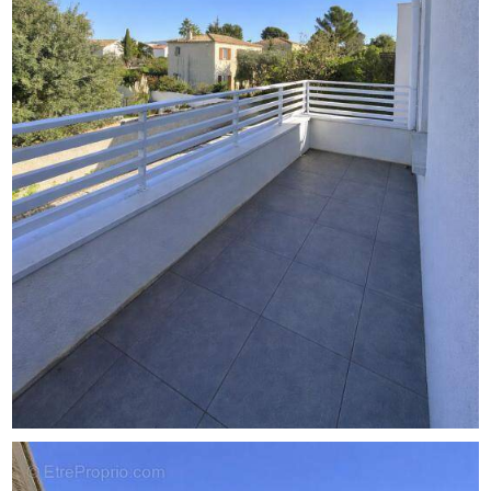
Le rez-de-chaussée accueille les espaces de vie ainsi
qu'un garage avec accès direct à la maison. À l'étage,
l'espace nuit se compose de trois chambres confortables,
chacune profitant d'une belle luminosité, ainsi que de
deux grands balcons offrant des espaces extérieurs
supplémentaires.
Le jardin, soigneusement aménagé, constitue un véritable
lieu de détente avec la présence d'un grand jacuzzi, idéal
pour profiter pleinement des beaux jours.
L'emplacement est un atout majeur : commerces de
proximité, écoles et services sont accessibles
rapidement. Les grands axes routiers permettent des
déplacements fluides vers le centre-ville et les secteurs
environnants, tandis que les transports en commun se