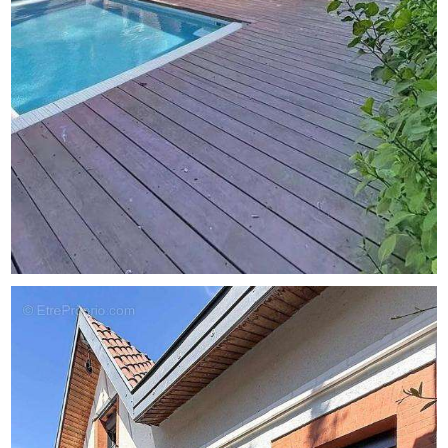
extérieur accueillant.
Les informations sur les risques auxquels ce bien est
exposé sont disponibles sur le site Georisque :
georisques. gouv. fr
Nathalie Parouti - EI - est Agent Commercial mandataire
en immobilier, immatriculé au Registre Spécial des
Agents Commerciaux du Tribunal de Commerce de
Toulouse sous le n°830601423.
Siège social du mandant : effiCity, 48 avenue de Villiers -
75017 PARIS - Société par Actions Simplifiée, société au
capital de 132 373,05 euros, immatriculée au RCS Paris
497 617 746 et titulaire de la Carte professionnelle CPI
75[Coordonnées masquées]02 025 - CCI Paris IDF -
Caisse de Garantie : GALIAN Assurances 89 rue de la
Boétie 75008 Paris