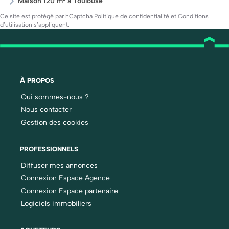
Maison 120 m² à Toulouse
Ce site est protégé par hCaptcha
Politique de confidentialité
et
Conditions
d’utilisation
s’appliquent.
À PROPOS
Qui sommes-nous ?
Nous contacter
Gestion des cookies
PROFESSIONNELS
Diffuser mes annonces
Connexion Espace Agence
Connexion Espace partenaire
Logiciels immobiliers