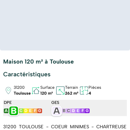
Maison 120 m² à Toulouse
Caractéristiques
31200
Surface
Terrain
Pièces
Toulouse
120 m²
262 m²
4
DPE
GES
B
A
A
C
D
E
F
G
B
C
D
E
F
G
31200 TOULOUSE - COEUR MINIMES - CHARTREUSE