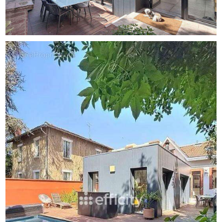
A l'étage, une suite parentale avec sa salle de bains ainsi
qu'une autre chambre.
Les amoureux de l'extérieur seront comblés par un jardin
arboré et une terrasse ensoleillée, idéale pour profiter de
moments de détente avec sa piscine enterrée et son
jacuzzi.
La rénovation de cette chartreuse en fait un bien atypique
et recherché au coeur de ce quartier des Minimes.
Prestation de qualité avec pompe à chaleur, climatisation,
poêle à bois, volets électriques.
Une place de parking fermée ainsi qu'un espace
permettant de stocker vélos, poussettes ou motos.
Ne manquez pas l'opportunité de visiter ce bien
d'exception aux Minimes à Toulouse ! Contactez-moi dès
maintenant pour convenir d'une visite et laissez-vous
séduire par son atmosphère chaleureuse et son espace