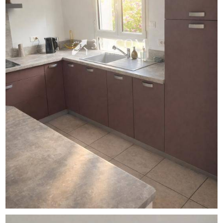
ainsi qu'un wc indépendant.
À l'étage, vous trouverez deux chambres
supplémentaires, une grande mezzanine pouvant être
aménagée selon vos besoins : salle de jeux, bureau,
espace détente ou chambre d'appoint, ainsi qu'une salle
de bains avec WC.
Côté confort, la maison dispose de plusieurs modes de
chauffage : poêle à granulés, poêle à bois et convecteurs
électriques. Vous profiterez également du double vitrage,
volets électriques et de la fibre optique.
À l'extérieur, le jardin accueille un chalet, un patio
agréable ainsi qu'un garage attenant à la maison.
Un bien rare, idéal pour une famille en quête d'espace, de
luminosité et d'un environnement paisible, tout en restant
proche des grands axes.
Taxe foncière : 1800 euros
visiter sans tarder