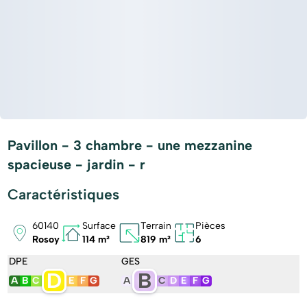
Pavillon - 3 chambre - une mezzanine
spacieuse - jardin - r
Caractéristiques
60140
Surface
Terrain
Pièces
Rosoy
114 m²
819 m²
6
DPE
GES
D
B
A
B
C
E
F
G
A
C
D
E
F
G