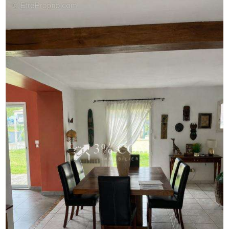
Prix Honoraires agence inclus : 279 000 euros.
Votre contact : MME PARISET SOPHIE, Agent Mandataire,
R.S.A.C 903 533 602
TEL : 06/84/94/91/54
Annonce proposée par un agent commercial
Les informations sur les risques liés à ce bien sont
disponible sur le Site Géorisques.
Annonce proposée par un agent commercial
- Annonce rédigée et publiée par un Agent Mandataire -