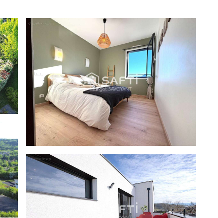
alement d'un studio confortable indépendant pouvant
e professionnel; tout en communiquant avec le reste de la
 alimenté par une chaudière électrique.
ndamment la partie 'studio' et la partie principale.
ption !
els ce bien est exposé sont disponibles sur le site