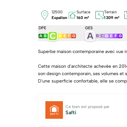
12500
Surface
Terrain
Espalion
160 m²
1 309 m²
DPE
GES
C
A
A
B
D
E
F
G
B
C
D
E
F
G
Superbe maison contemporaine avec vue im
Cette maison d'architecte achevée en 2014
son design contemporain, ses volumes et 
D'une superficie confortable, elle se com
terrasse idéalement exposée.
La maison offre 2 salles d'eau, 1 salle de
avec dressing.
Ce bien est proposé par
Coté extérieur : retrouvez trois terrass
Safti
instant de la journée.