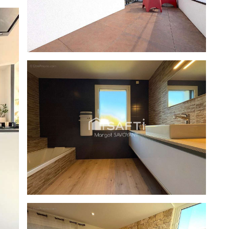
ot SAVOYANT, Tél. : [Coordonnées masquées], E-mail :
mercial immatriculé au RSAC de Rodez sous le numéro
Informations LOI ALUR : Honoraires charge vendeur. (gedeon_26118_32907875)