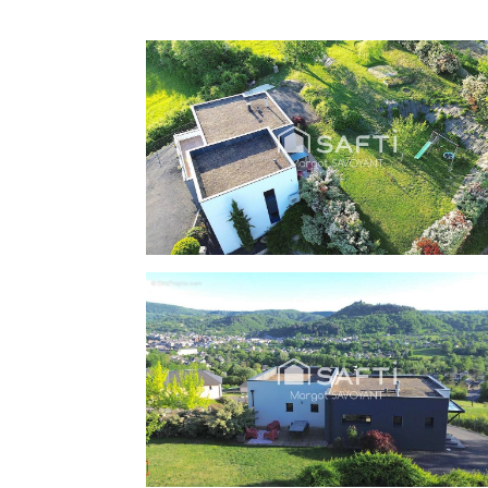
Atout supplémentaire ce bien dispose ég
accueillir amis, famille, ou servir d'espac
maison pour plus de flexibilité.
Prestations qualitatives avec :
- menuiseries aluminium.
- volets électriques.
- cuisine entièrement équipée.
- climatisation réversible.
- chauffage au sol par système hydraulique
- insert à bois.
- deux chauffe-eau pouvant alimenter indépe
Ne tardez pas à venir visiter ce bien d'exce
Les informations sur les risques auxqu