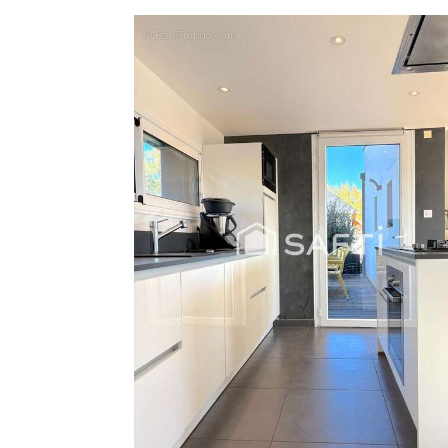
Géorisques : www.georisques.gouv.fr
Prix de vente : 385 000 ¤
Honoraires charge vendeur
Contactez votre conseiller SAFTI : Marg
[Coordonnées masquées] - EI - Agent com
905106837.