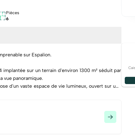
Pièces
6
prenable sur Espalion.
Cai
 implantée sur un terrain d'environ 1300 m² séduit par
sa vue panoramique.
pose d'un vaste espace de vie lumineux, ouvert sur une
 bain, 3 WC, quatre chambres, dont une suite parentale
es aux expositions multiples pour profiter de chaque