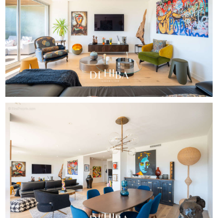
Volets roulants électriques intégrés
Chauffage et climatisation gainable collectifs
La résidence Thalassa offre un niveau de standing
exceptionnel avec :
Gardiennage 24h/24 et 7j/7
Magnifiques espaces verts entretenus
Piscine
Courts de tennis
Restaurant au sein de la résidence
Une cave complète ce bien.
Les charges de copropriété, d’environ 800 € / mois,
incluent :
Eau froide et eau chaude
Chauffage et climatisation