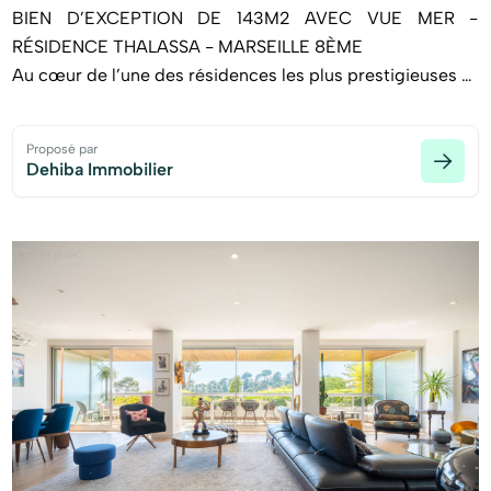
BIEN D’EXCEPTION DE 143M2 AVEC VUE MER -
RÉSIDENCE THALASSA - MARSEILLE 8ÈME
Au cœur de l’une des résidences les plus prestigieuses et
recherchées de Marseille, découvrez ce bien rare à la
vente, situé dans la très prisée résidence Les Jardins de
Proposé par
Thalassa.
Dehiba Immobilier
Cet appartement traversant de 143m2, entièrement
rénové avec des prestations haut de gamme, offre un
cadre de vie unique alliant luxe, confort et sérénité
absolue.
Dès l’entrée, vous serez séduit par les volumes et la
luminosité. Vous découvrirez un espace de vie
exceptionnel de près de 70m2, comprenant un vaste
séjour, salon et une cuisine ouverte entièrement neuve,
moderne et équipée avec électroménager SMEG neuf.
L’espace nuit propose :