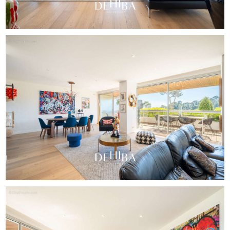
Une suite parentale remarquable d’environ 35m2, avec
dressing, salle d’eau contemporaine et balcon
Une seconde chambre avec sa propre salle d’eau et accès
au balcon également
Une buanderie indépendante
Une troisième salle d’eau indépendante
À noter : à l’origine, l’appartement était configuré en
quatre chambres, offrant la possibilité de repenser les
espaces selon vos besoins.
À l’extérieur, une superbe terrasse de près de 30m2 vous
permettra de profiter d’une belle vue mer et d’un
environnement verdoyant, au calme absolu et sans vis-à-
vis.
Les prestations sont à la hauteur du lieu :
Menuiseries de qualité