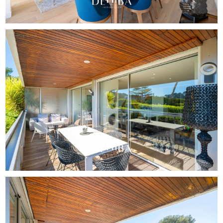
Entretien des parties communes et des espaces verts
Ascenseurs
Gardiennage permanent
Accès aux équipements (piscine, tennis, restaurants)
Le stationnement est libre et aisé au sein de la résidence.
Bien extrêmement rare sur le marché, idéal pour une
clientèle en quête d’un cadre de vie exclusif dans un
environnement sécurisé et privilégié.
Pour plus d’informations ou organiser une visite privée,
contactez-nous.