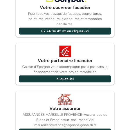
Votre couvreur facadier
Pour tous vos travaux de facades, couvertures,
peintures intérieure, extérieures et remontées
capillaires.
07 74 86 45 32 ou cliquez-ici
Votre partenaire financier
Caisse d’Epargne vous accompagne pas à pas dans le
financement de votre projet immobilier.
cliquez-ici
Votre assureur
ASSURANCES MARSEILLE PROVENCE-Assurances de
Biens et Emprunteur-Assurance Vie
marseilleprovence@agence.generali.fr