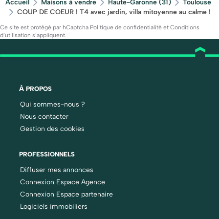
Accueil
Maisons à vendre
Haute-Garonne (31)
Toulouse
COUP DE COEUR ! T4 avec jardin, villa mitoyenne au calme !
Ce site est protégé par hCaptcha
Politique de confidentialité
et
Conditions
d’utilisation
s’appliquent.
À PROPOS
Qui sommes-nous ?
Nous contacter
Gestion des cookies
PROFESSIONNELS
Diffuser mes annonces
Connexion Espace Agence
Connexion Espace partenaire
Logiciels immobiliers