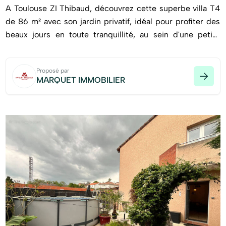
A Toulouse ZI Thibaud, découvrez cette superbe villa T4
de 86 m² avec son jardin privatif, idéal pour profiter des
beaux jours en toute tranquillité, au sein d'une petite
copropriété intimiste. Dès l'entrée, laissez-vous séduire
par une belle pièce de vie avec cuisine moderne
Proposé par
entièrement aménagée et ouverte sur le séjour, créant un
MARQUET IMMOBILIER
espace convivial et chaleureux. A l'étage, vous trouverez
un espace nuit confortable et fonctionnel avec trois belles
chambres, une salle d'eau entièrement rénovée avec goût,
et des WC séparés. Les + : calme absolu, esprit villa,
jardin privatif, petite copropriété. Deux places de
stationnement complètent ce bien rare sur le secteur. A
visiter sans tarder ! Copropriété de 10 lots - dont 10 lots
habitation. (Pas de procédure en cours). Charges
annuelles : 519.16 euros.