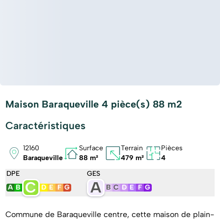
Maison Baraqueville 4 pièce(s) 88 m2
Caractéristiques
12160
Surface
Terrain
Pièces
Baraqueville
88 m²
479 m²
4
DPE
GES
C
A
A
B
D
E
F
G
B
C
D
E
F
G
Commune de Baraqueville centre, cette maison de plain-