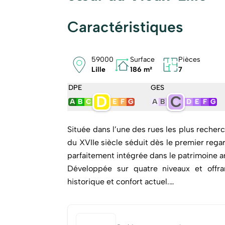
Caractéristiques
59000
Surface
Pièces
Lille
186 m²
7
DPE
GES
D
C
A
B
C
E
F
G
A
B
D
E
F
G
Située dans l’une des rues les plus recherc
du XVIIe siècle séduit dès le premier rega
parfaitement intégrée dans le patrimoine ar
Développée sur quatre niveaux et offra
historique et confort actuel.
Dès l’entrée, un large couloir traversant 
parqueté orné de boiseries d’origine e
lumineuse salle à manger sous verrière inst