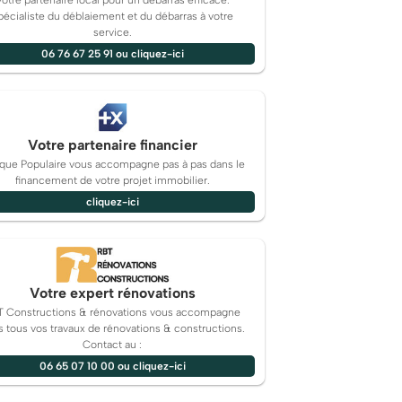
Votre partenaire local pour un débarras efficace.
pécialiste du déblaiement et du débarras à votre
service.
06 76 67 25 91 ou cliquez-ici
Votre partenaire financier
que Populaire vous accompagne pas à pas dans le
financement de votre projet immobilier.
cliquez-ici
Votre expert rénovations
T Constructions & rénovations vous accompagne
 tous vos travaux de rénovations & constructions.
Contact au :
06 65 07 10 00 ou cliquez-ici