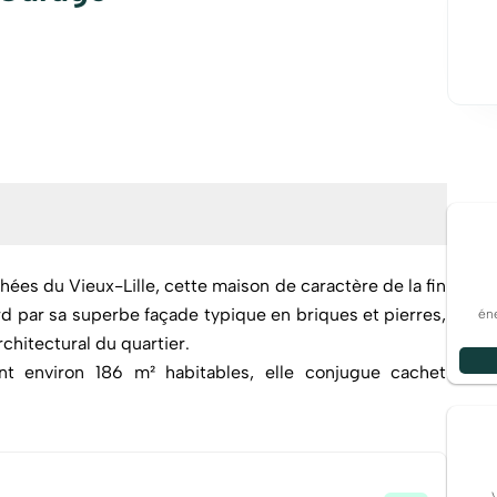
hées du Vieux-Lille, cette maison de caractère de la fin
rd par sa superbe façade typique en briques et pierres,
éne
chitectural du quartier.
nt environ 186 m² habitables, elle conjugue cachet
mène à un vaste espace de réception : un double séjour
t agrémenté d’un poêle à granulés, prolongé d’une
allée dans l’ancienne cour.