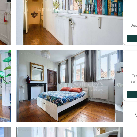
Déco
Exp
san