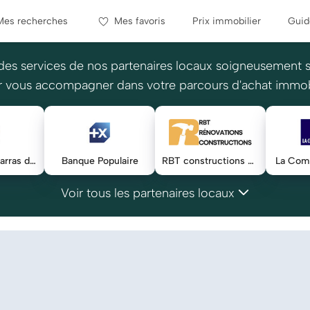
Mes recherches
Mes favoris
Prix immobilier
Guid
des services de nos partenaires locaux soigneusement 
 vous accompagner dans votre parcours d'achat immob
RECYKL-Débarras du Nord
Banque Populaire
RBT constructions & rénovations tout corps d'état
La Comp
Voir tous les partenaires locaux