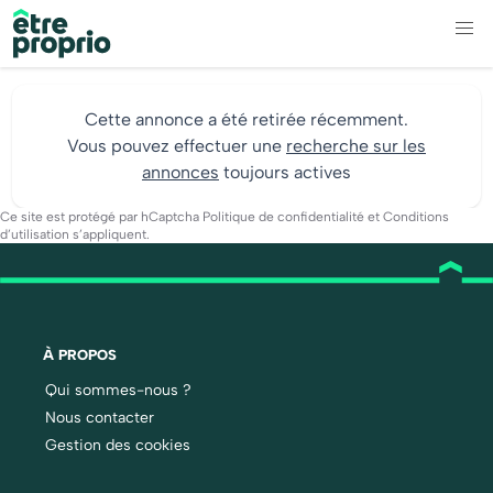
Cette annonce a été retirée récemment.
Vous pouvez effectuer une
recherche sur les
annonces
toujours actives
Ce site est protégé par hCaptcha
Politique de confidentialité
et
Conditions
d’utilisation
s’appliquent.
À PROPOS
Qui sommes-nous ?
Nous contacter
Gestion des cookies