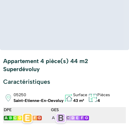
Appartement 4 pièce(s) 44 m2
Superdévoluy
Caractéristiques
05250
Surface
Pièces
Saint-Etienne-En-Devoluy
43 m²
4
DPE
GES
E
B
A
B
C
D
F
G
A
C
D
E
F
G