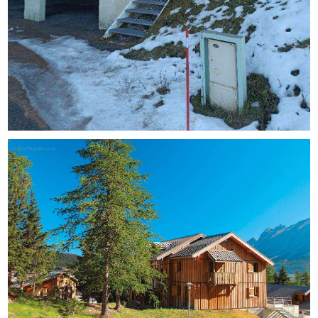
contactez Aurelien BRETAUDEAU, au [Coordonnées
masquées] ou, par courriel à [Coordonnées masquées].
Selon l'article L.561.5 du Code Monétaire et Financier,
pour l'organisation de la visite, la présentation d'une pièce
d'identité vous sera demandée.
Cette présente annonce a été rédigée sous la
responsabilité éditoriale de Aurelien BRETAUDEAU
agissant sous le statut d'agent commercial immatriculé au
RSAC gap 838021327 auprès de SAS PROPRIETES
PRIVEES, au capital de 44 920 euros, ZAC LE CHÊNE
FERRÉ - 44 ALLÉE DES CINQ CONTINENTS 44120
VERTOU; SIRET 487 624 777 00040, RCS Nantes. Carte
Professionnelle Transactions sur immeubles et fonds de
commerce (T) et Gestion immobilière (G) n°CPI
44[Coordonnées masquées]10 388 délivrée par la CCI
Nantes - Saint Nazaire. Compte séquestre
n°3[Coordonnées masquées] BPA SAINT-SEBASTIEN-
SUR-LOIRE (44230). Garantie GALIAN-SMABTP - 89 rue