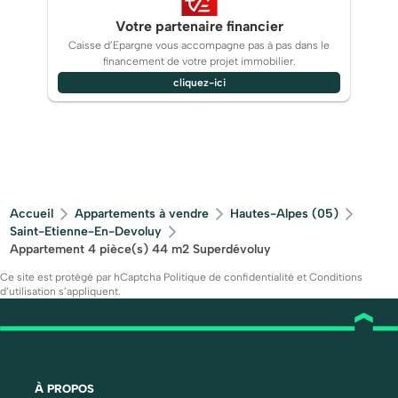
Votre partenaire financier
Caisse d’Epargne vous accompagne pas à pas dans le
financement de votre projet immobilier.
cliquez-ici
Accueil
Appartements à vendre
Hautes-Alpes (05)
Saint-Etienne-En-Devoluy
Appartement 4 pièce(s) 44 m2 Superdévoluy
Ce site est protégé par hCaptcha
Politique de confidentialité
et
Conditions
d’utilisation
s’appliquent.
À PROPOS