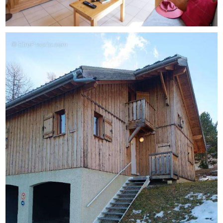
de chaussé et une salle de douche à l'étage. Une terrasse,
un rez
de jardin et une place de parking privative viennent
compléter l'ensemble .
Un investissement idéal dans la vallée du Dévoluy,
composée de ses deux stations Hiver/Eté.
Prix de vente, honoraires charges vendeur : 140 000 euros
Copropriété de 190 lots
Charges annuelles prévisionnelles: 1970 euros/an
DPE E GES B
Montant estimé des dépenses annuelles d'énergie pour
un usage standard entre 950 et 1330 euros indexées aux
années 2021, 2022 et 2023
Pour visiter et vous accompagner dans votre projet,