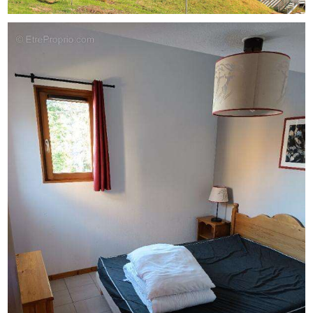
de la Boétie, 75008 Paris - n°28137 J pour 2 000 000
euros pour T et 120 000 euros pour G. Assurance
responsabilité civile professionnelle par GALIAN-SMABTP
n° de police 28137.J
Mandat réf : 447602 - Le professionnel garantit et
sécurise votre projet immobilier.
Copropriété de 195 lots.
Charges annuelles : 1997 euros.
Aurelien BRETAUDEAU (EI) Agent Commercial - Numéro
RSAC : gap 838021327 - .