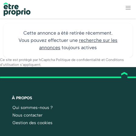
Cette annonce a été retirée récemment.
Vous pouvez effectuer une
recherche sur les
annonces
toujours actives
Ce site est protégé par hCaptcha
Politique de confidentialité
et
Conditions
d’utilisation
s’appliquent.
À PROPOS
Qui sommes-nous ?
Nous contacter
Gestion des cookies