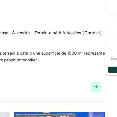
se : À vendre - Terrain à bâtir à Noailles (Corrèze) -
e terrain à bâtir d'une superficie de 1500 m² représente
Ban
re projet immobilier.
s conditions idéales pour la construction, facilitant
en optimisant les coûts de travaux.
 au cOEur d'une commune recherchée, il bénéficie d'un
che des commodités.