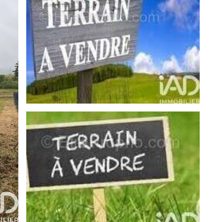
est à saisir rapidement !
ous contacter.
r.
é en cours de validité sera demandée à la visite,
monétaire et financier. Les informations sur les risques
bligation légale de débroussaillement, sont disponibles
ues.gouv.fr.
digée sous la responsabilité éditoriale de M Stephane
ilier (sans détention de fonds), agent commercial de
Brive sous le numéro 420696833, titulaire de la carte
de la société I@D France SAS.Informations LOI ALUR :
27_33043133)