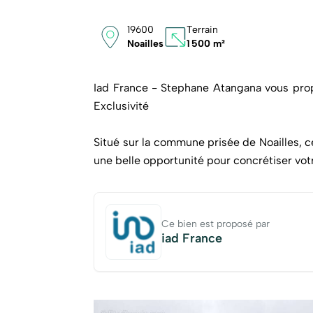
19600
Terrain
Noailles
1 500 m²
Iad France - Stephane Atangana vous propo
Exclusivité
Situé sur la commune prisée de Noailles, c
une belle opportunité pour concrétiser vot
Ce terrain avec une pente faible offre de
l'implantation de votre future maison tout 
Ce bien est proposé par
iad France
Implanté dans un environnement agréable,
cadre de vie paisible tout en restant pro
Terrain non viabilisé, réseaux à proximité