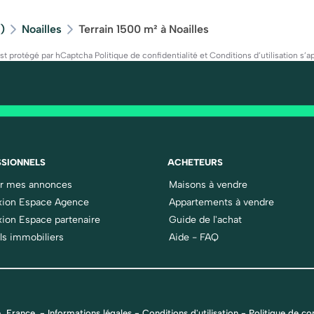
)
Noailles
Terrain 1500 m² à Noailles
est protégé par hCaptcha
Politique de confidentialité
et
Conditions d’utilisation
s’ap
SIONNELS
ACHETEURS
er mes annonces
Maisons à vendre
ion Espace Agence
Appartements à vendre
ion Espace partenaire
Guide de l'achat
ls immobiliers
Aide - FAQ
, France.
-
Informations légales
-
Conditions d'utilisation
-
Politique de con