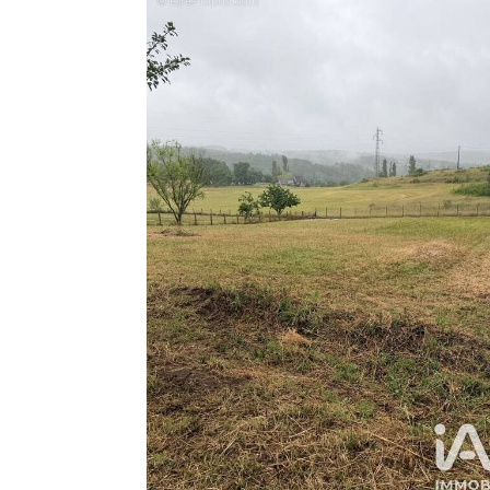
En exclusivité, ce bien rare sur le secteur 
Pour plus d'informations, n'hésitez pas à n
Honoraires d'agence à la charge du vendeu
La présentation d'une pièce d'identit
conformément à l'article L. 561-5 du Code 
auxquels ce bien est exposé, y compris l'o
sur le site Géorisques : http://www.georisq
La présente annonce immobilière a été ré
Atangana mandataire indépendant en immob
la SAS I@D France immatriculé au RSAC de 
de démarchage immobilier pour le compte 
Honoraires charge vendeur. (gedeon_67