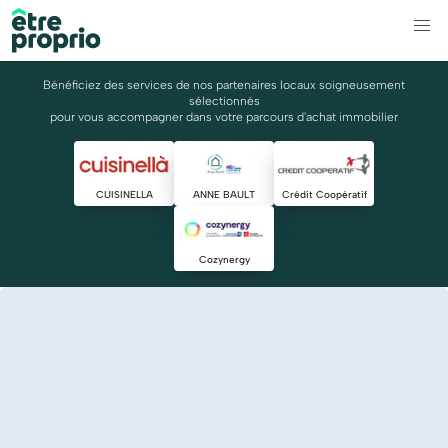
Bénéficiez des services de nos partenaires locaux soigneusement
sélectionnés
pour vous accompagner dans votre parcours d'achat immobilier
CUISINELLA
ANNE BAULT
Crédit Coopératif
Cozynergy