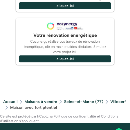
cliquez-ici
Votre rénovation énergétique
Cozynergy réalise vos travaux de rénovation
énergétique, clé en main et aides déduites. Simulez
votre projet ici :
cliquez-ici
Accueil
Maisons à vendre
Seine-et-Marne (77)
Villecerf
Maison avec fort ptentiel
Ce site est protégé par hCaptcha
Politique de confidentialité
et
Conditions
d’utilisation
s’appliquent.