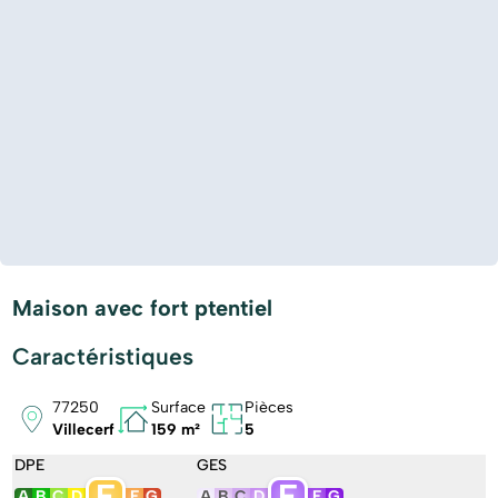
Maison avec fort ptentiel
Caractéristiques
77250
Surface
Pièces
Villecerf
159 m²
5
DPE
GES
E
E
A
B
C
D
F
G
A
B
C
D
F
G