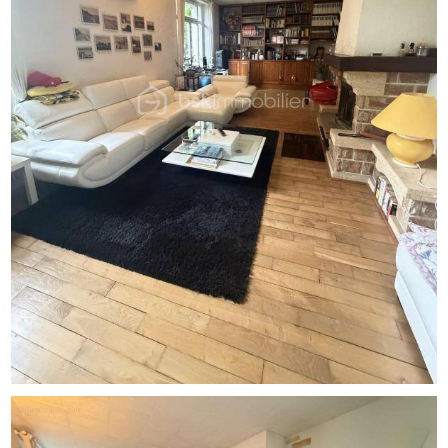
A l'extèrieur, un superbe terrain de plus de 1000m2.
Les ++ qui font la différence:
- Gros potentiel d'agrandissement
- Double accès pratique
- Grand terrain
Une maison idéale pour y installer votre famille
Cette annonce référence 332890 vous est présentée par
votre agent commercial BSK Immobilier SANDRA MIARD
(EI) immatriculé au RSAC de MELUN (77000) sous le
numéro 83881819300016.
Prix du bien : 295 000,00 €
Les honoraires d'agence sont à la charge du vendeur.