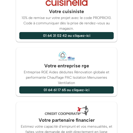
Votre cuisiniste
10% de remise sur votre projet avec le code PROPRIO10.
Code à communiquer dès la prise de rendez-vous au
magasin.
01 64 31 02 42 ou cliquez-ici
Votre entreprise rge
Entreprise RGE Aides déduites Rénovation globale et
performante Chauffage PAC Isolation Menuiseries
Ventilation
01 64 61 17 65 ou cliquez-ici
Votre partenaire financier
Estimez votre capacité d’emprunt et vos mensualités, et
faites votre demande de prêt directement en ligne