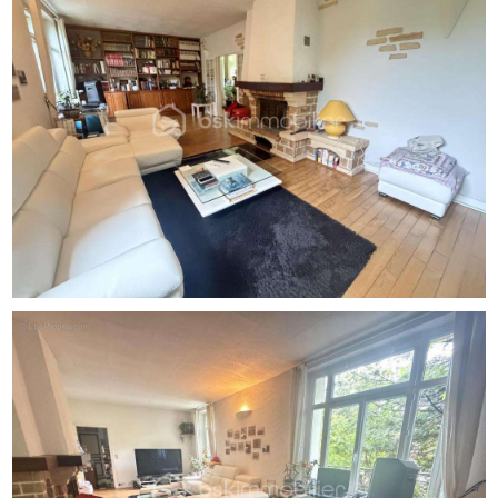
A propos des performances énergétiques :
Date de réalisation du diagnostic énergétique :
28/04/2026
Score DPE : 286 kWhEP/m²/an
Score GES : 62 kgepCO2/m²/an
Montant estimé des dépenses annuelles d'énergie pour
un usage standard : entre 4640.00 € et 6360.00 € par
an. Prix moyens des énergies indexés sur l'année 2021
(abonnements compris).
Les informations sur les risques auxquels ce bien est
exposé sont disponibles sur le site Géorisques :
www.georisques.gouv.fr