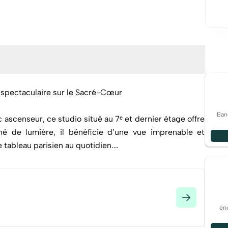
 spectaculaire sur le Sacré-Cœur
Ban
ascenseur, ce studio situé au 7ᵉ et dernier étage offre
gné de lumière, il bénéficie d’une vue imprenable et
tableau parisien au quotidien.
ièce de réception aux volumes agréables, offrant la
inct, d’une cuisine aménagée aux lignes épurées, ainsi
ux rangements viennent parfaire l’ensemble.
éne