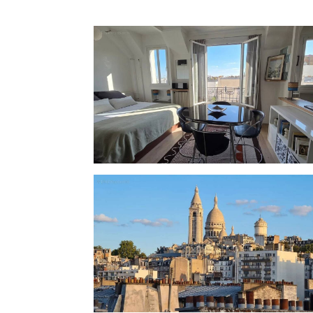
Luminosité remarquable
Fort potentiel d’aménagement
Adresse prisée à proximité immédiate du m
Une opportunité rare, idéale pour une cl
charme ou d’un investissement de qualité 
DPE D