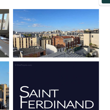
étro Jules Joffrin
ientèle exigeante à la recherche d’un pied-à-terre de
au cœur de Paris.