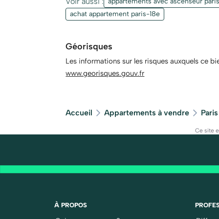
Voir aussi :
appartements avec ascenseur pari
achat appartement paris-18e
Géorisques
Les informations sur les risques auxquels ce bi
www.georisques.gouv.fr
Accueil
Appartements à vendre
Paris
Ce site 
À PROPOS
PROFES