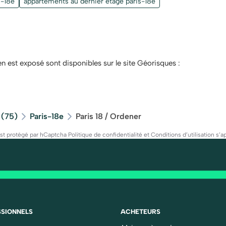
s-18e
appartements au dernier étage paris-18e
en est exposé sont disponibles sur le site Géorisques :
 (75)
Paris-18e
Paris 18 / Ordener
est protégé par hCaptcha
Politique de confidentialité
et
Conditions d’utilisation
s’ap
SIONNELS
ACHETEURS