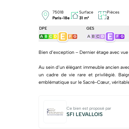
75018
Surface
Pièces
Paris-18e
31 m²
2
DPE
GES
E
E
A
B
C
D
F
G
A
B
C
D
F
G
Bien d’exception – Dernier étage avec vue
Au sein d’un élégant immeuble ancien avec 
un cadre de vie rare et privilégié. Bai
emblématique sur le Sacré-Cœur, véritable 
L’appartement se compose d’une belle p
possibilité d’aménager un espace nuit dist
Ce bien est proposé par
que d’une salle d’eau avec WC. De nombre
SFI LEVALLOIS
Dernier étage, calme absolu