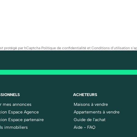
est protégé par hCaptcha
Politique de confidentialité
et
Conditions d’utilisation
s’ap
SIONNELS
ACHETEURS
er mes annonces
Maisons à vendre
ion Espace Agence
Appartements à vendre
ion Espace partenaire
Guide de l'achat
ls immobiliers
Aide - FAQ