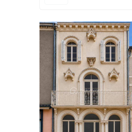
Le rez-de-chaussée comprend :
* Un espace bar avec comptoir
* Un espace dédié pouvant accueillir une 
* Des sanitaires aux normes pour l'accueil 
* Une réserve/remise pour le stockage
* Une cuisine à rénover
Cet espace modulable peut convenir à de 
bar-tabac, FDJ, café, commerce multi-ser
proximité.
- Premier étage – Partie habitation
À l'étage, vous trouverez :
* Une pièce de vie lumineuse avec accès à
* Une Chambre