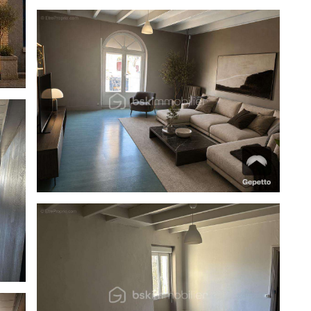
haleur
 afin de révéler tout le potentiel de cette propriété et
éreurs.
 de logement principal ou de logement de fonction.
e assure une bonne visibilité et un passage régulier.
isite, n'hésitez pas à nous contacter.
 présentée par votre agent commercial BSK Immobilier