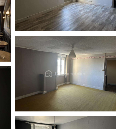
 RSAC de POITIERS (86000) sous le numéro
u vendeur.
:
que : 18/10/2022
'énergie pour un usage standard : entre 5200.00 € et
es indexés sur l'année 2021 (abonnements compris).
els ce bien est exposé sont disponibles sur le site