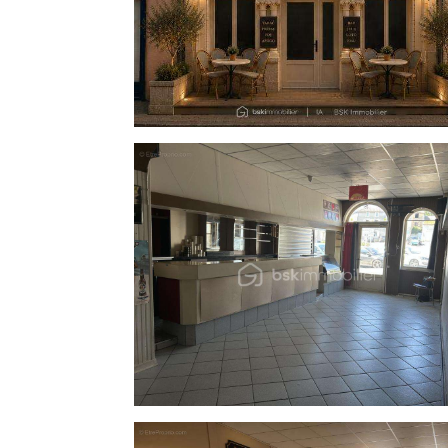
* Possibilité d'installation d'une pompe à c
* Assainissement collectif (tout-à-l'égout)
- Travaux à prévoir
Des travaux de rénovation seront à prévoir
de l'adapter aux projets de ses futurs acqu
- Un bien à fort potentiel
La partie habitation peut également servir
Son emplacement stratégique en centre-vill
Pour plus d'informations ou organiser une v
Cette annonce référence 316889 vous est