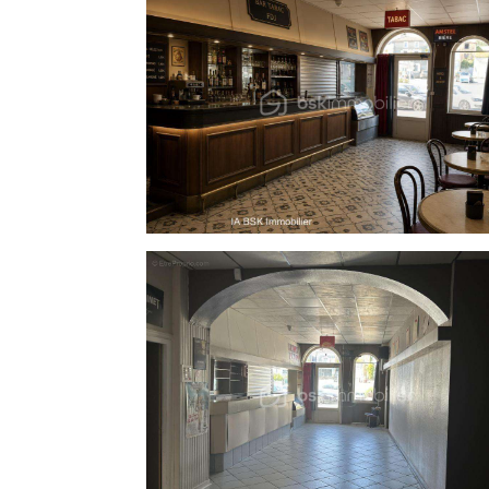
EMMA HUCHET (EI) immatriculé au
91774809700032.
Prix du bien : 59 900,00 €
Les honoraires d'agence sont à la charge d
A propos des performances énergétiques 
Date de réalisation du diagnostic énergéti
Score DPE : 202 kWhEP/m²/an
Score GES : 57 kgepCO2/m²/an
Montant estimé des dépenses annuelles d
7090.00 € par an. Prix moyens des énergi
Les informations sur les risques auxqu
Géorisques : www.georisques.gouv.fr