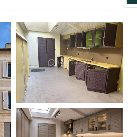
activité tabac, FDJ, presse ou commerce de proximité
du public
nombreux projets :
vices, salon de thé, petite restauration, épicerie de
 un balcon