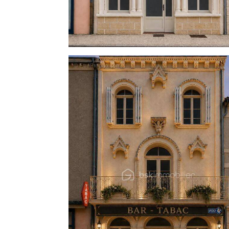
* Un WC indépendant
- Dernier étage
Le dernier niveau se compose de :
* Trois chambres
* Une salle de bains
- Annexes
* Cave
* Petite terrasse à l'avant du bien
- Caractéristiques techniques
* Chauffage fioul