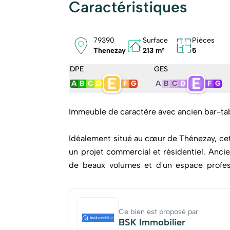
Caractéristiques
79390
Surface
Pièces
Thenezay
213 m²
5
DPE
GES
E
E
A
B
C
D
F
G
A
B
C
D
F
G
Immeuble de caractère avec ancien bar-ta
Idéalement situé au cœur de Thénezay, cet 
un projet commercial et résidentiel. Anci
de beaux volumes et d'un espace profess
activité.
- Rez-de-chaussée – Espace commercial
Ce bien est proposé par
BSK Immobilier