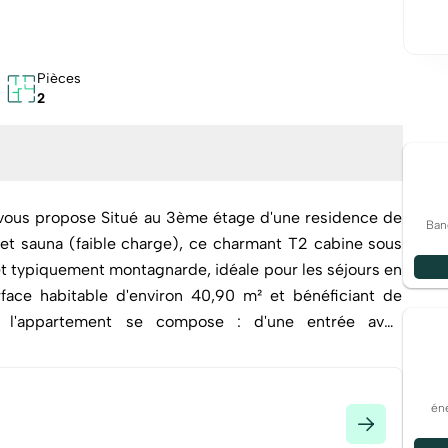
Pièces
2
 vous propose Situé au 3ème étage d'une residence de
Ban
charge), ce charmant T2 cabine sous
t typiquement montagnarde, idéale pour les séjours en
tement se compose : d'une entrée avec
ux avec cuisine ouverte, d'une chambre indépendante,
d'un WC séparé, ainsi que de nombreux espaces de
d'accueil et son
éne
tue un excellent pied-à-terre à la montagne ou un