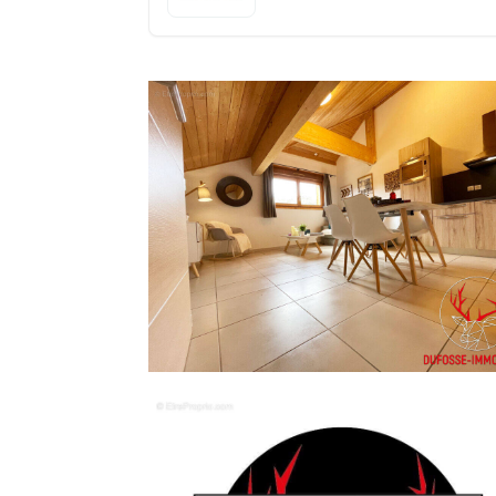
investissement locatif attractif. A proximité immédiate des pistes et des commerces, ce bien
saura séduire les amoureux du Dévoluy et des grands espaces
Immobilier Sébastien Dufossé [Coordonnée
en cours). Charges annuelles : 1050 euros.