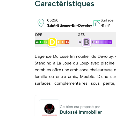
Caractéristiques
05250
Surface
Saint-Etienne-En-Devoluy
41 m²
DPE
GES
D
B
A
B
C
E
F
G
A
C
D
E
F
G
L'agence Dufossé Immobilier du Devoluy,
Standing à La Joue du Loup avec piscine et sauna (faible 
combles offre une ambiance chaleureuse e
famille ou entre amis, Meublé. D'une surface habitable d'environ 40,90 m² et bénéficiant de
surfaces complémentaires sous pente, l'appar
rangements, d'un agréable séjour lumine
d'un coin cabine, d'une salle d'eau, 
rangement optimisant parfaitement le logement. Grâce à sa belle capacité 
Ce bien est proposé par
agencement fonctionnel, ce bien consti
Dufossé Immobilier