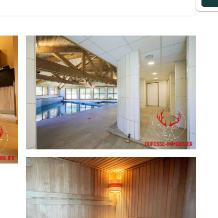
. A visiter sans tarder ! Dufossé
s masquées] Copropriété de 71 lots (Pas de procédure