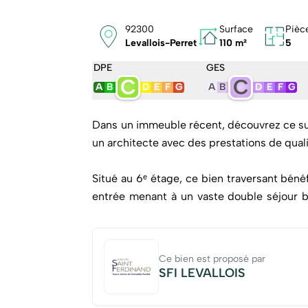
92300
Surface
Pièc
Levallois-Perret
110 m²
5
DPE
GES
C
C
A
B
D
E
F
G
A
B
D
E
F
G
Dans un immeuble récent, découvrez ce s
un architecte avec des prestations de quali
Situé au 6ᵉ étage, ce bien traversant bénéf
entrée menant à un vaste double séjour b
vis-à-vis, idéal pour profiter des beaux j
complète parfaitement l’espace de vie.
Ce bien est proposé par
L’espace nuit se compose de deux belles c
SFI LEVALLOIS
douche, WC et rangements. Une salle de 
indépendantes viennent compléter cet ag