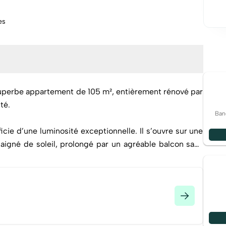
es
uperbe appartement de 105 m², entièrement rénové par
té.
Ban
icie d’une luminosité exceptionnelle. Il s’ouvre sur une
aigné de soleil, prolongé par un agréable balcon sans
ours. La cuisine dinatoire, élégante et fonctionnelle,
hambres ainsi que d’une suite parentale avec salle de
bains supplémentaire avec WC ainsi que des toilettes
encement optimisé.