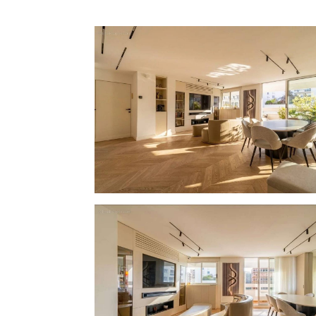
Au calme absolu, à proximité immédiate
séduit par son confort, sa rénovation soig
Climatisation installée.
Une cave complète ce bien.
DPE C