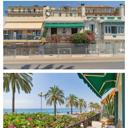
Étage :
• Deux chambres de 10m2 et 23m2.
• Salle de bains avec WC
• Balcon de 6 m² avec vue mer
Sous-sol :
• Grande pièce polyvalente (actuellement aménagée en
chambre avec trois couchages)
• Buanderie
• Grand rangement
• Salle d’eau avec WC
Un bien rare, entre patrimoine, calme et vue mer.
Pas de charges.