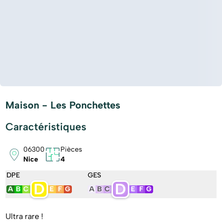
Maison - Les Ponchettes
Caractéristiques
06300
Pièces
Nice
4
DPE
GES
D
D
A
B
C
E
F
G
A
B
C
E
F
G
Ultra rare !