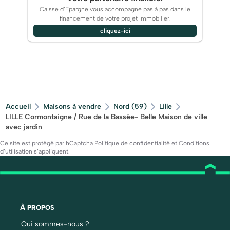
Caisse d’Epargne vous accompagne pas à pas dans le
financement de votre projet immobilier.
cliquez-ici
Accueil
Maisons à vendre
Nord (59)
Lille
LILLE Cormontaigne / Rue de la Bassée- Belle Maison de ville
avec jardin
Ce site est protégé par hCaptcha
Politique de confidentialité
et
Conditions
d’utilisation
s’appliquent.
À PROPOS
Qui sommes-nous ?