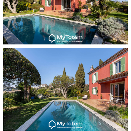
complète ce niveau, pouvant être aménagé en chambre,
ainsi qu’une buanderie et des toilettes indépendantes.
À l’étage, l’espace nuit comprend quatre chambres
confortables, dont une suite parentale avec salle d’eau,
WC et accès à un balcon avec vue dégagée. Une seconde
chambre bénéficie également de sa salle d’eau et d’un
accès au balcon. Deux autres chambres se partagent une
salle d’eau indépendante et un WC séparé.
Le jardin, paysagé et structuré en différents espaces de
convivialité, entoure la piscine et crée un cadre de vie
agréable, entre mer et collines. Deux studios
indépendants viennent compléter l’ensemble, permettant
d’accueillir famille et invités, d’aménager un espace pour
des adolescents ou d’envisager un usage locatif. Un
double garage, une cave et des stationnements extérieurs
complètent ce bien.
Une propriété offrant un équilibre rare entre proximité du
centre-ville, vue mer, calme et fonctionnalité, idéale pour