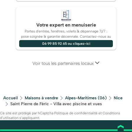
Votre expert en menuiserie
Portes d'entrée, fenêtres, volets & dépannage 7j/7 :
pose soignée & garantie décennale. Contactez-nous au
06 99 85 92 65 ou cliquez-ici
Voir tous les partenaires locaux
Accueil
Maisons à vendre
Alpes-Maritimes (06)
Nice
Saint Pierre de Féric - Villa avec piscine et vues
Ce site est protégé par hCaptcha
Politique de confidentialité
et
Conditions
d’utilisation
s’appliquent.