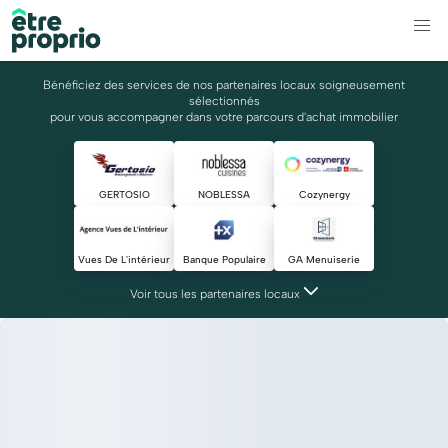
Bénéficiez des services de nos partenaires locaux soigneusement
sélectionnés
pour vous accompagner dans votre parcours d'achat immobilier
GERTOSIO
NOBLESSA
Cozynergy
Vues De L'intérieur
Banque Populaire
GA Menuiserie
Voir tous les partenaires locaux