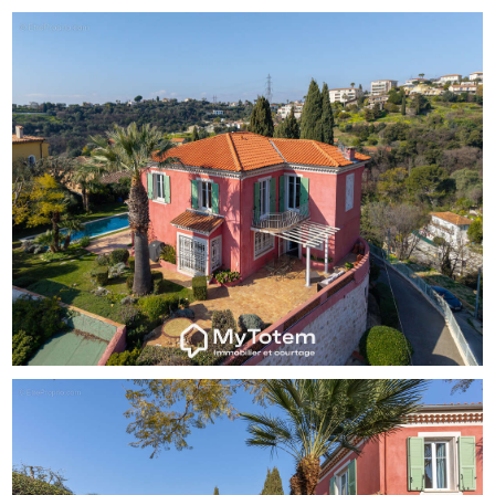
une vie de famille confortable dans un cadre privilégié.
La présente annonce immobilière vise 1 lot situé dans une
copropriété de 4 lots au total et ne faisant l'objet d'aucune
procédure en cours citée à l'article L. 721-1 du code de la
construction et de l'habitation. Montant moyen mensuel
de charges déclaré par le vendeur : 74 euros par mois
(soit 890 euros annuel). Honoraires d'agence à la charge
du vendeur. Information d'affichage énergétique sur ce
bien : classe ENERGIE D indice 215 et classe CLIMAT D
indice 46. Les informations sur les risques auxquels ce
bien est exposé, y compris l'obligation légale de
débroussaillement, sont disponibles sur le site
Géorisques. -- MyTotem, société indépendante en
courtage et immobilier, accompagne chaque projet de
l’acquisition au financement.
Grâce à une expertise globale et une sélection
d’acquéreurs au financement validé, nous sécurisons et