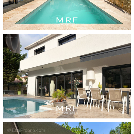
l’étage supérieur la partie nuit. Ce niveau entièrement
parqueté de bois propose : une chambre Master avec
dressing et salle d’eau au petit carrelage mosaïque, et
deux autres chambres avec rangements se partageant
une salle de bain, avec douche et baignoire, entièrement
habillée de marbre. Elles s’ouvrent sur une terrasse
orientée Sud.
Avec son entrée indépendante, le niveau inférieur,
dispose quant à lui d’une belle pièce actuellement utilisée
en second salon, d’une salle d’eau, d’un wc et d’une
buanderie.
A l’extérieur, le jardin souligne l’art de vivre
méditerranéen avec sa piscine, son coin détente,
boulodrome et bains de soleil.
Du parking est présent pour cinq véhicules.