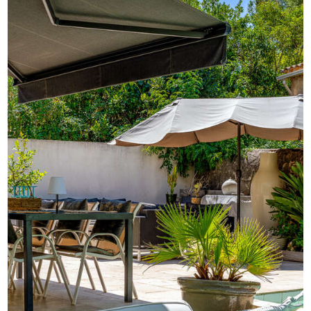
Une maison solaire entièrement pensée pour une vie de
famille reposante, au calme.
Le propriétaire met en avant
Les prestations soignées
L’agréable jardin avec piscine
Le calme du lieu
Informations complémentaires : DPE : B/A — ERP : Les
informations sur les risques auxquels ce bien est exposé
sont disponibles sur le site Géorisques — Prix : TTC, FAI,
honoraires d'agence à la charge du vendeur —
Copropriété : Non — Procédure en cours : non —
Typologie : Transaction — Agent : Maxime DATO, agent