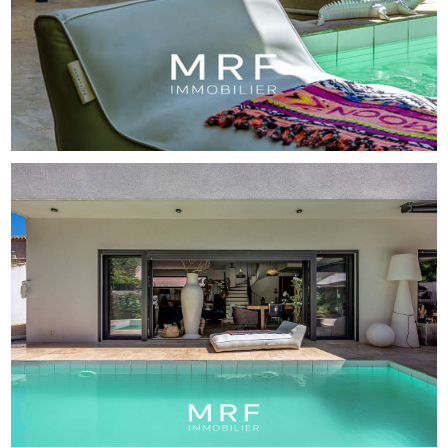
Commercial mandataire en immobilier, immatriculé au
Registre Spécial des Agents Commerciaux du Tribunal de
Commerce de Marseille sous le no898318209. Mandant :
MRF Immobilier, 89 chemin du Roucas Blanc 13007
MARSEILLE, SARL au capital de 5 000 €, immatriculée au
Registre du Commerce et des Sociétés de Marseille sous
le numéro B 947 893 756, No TVA intracommunautaire
FR83947893756, carte professionnelle no CPI 1310
2[Coordonnées masquées]25 délivrée par la Préfecture
des Bouches-du-Rhône, numéro d’adhérent FNAIM
921020. La caisse de garantie financière de la SARL est
GALIAN 89, rue de la Boetie 75008 Paris pour un montant
de 120 000€.