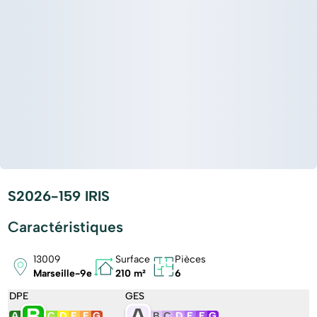
S2026-159 IRIS
Caractéristiques
13009
Surface
Pièces
Marseille-9e
210 m²
6
DPE
GES
B
A
A
C
D
E
F
G
B
C
D
E
F
G