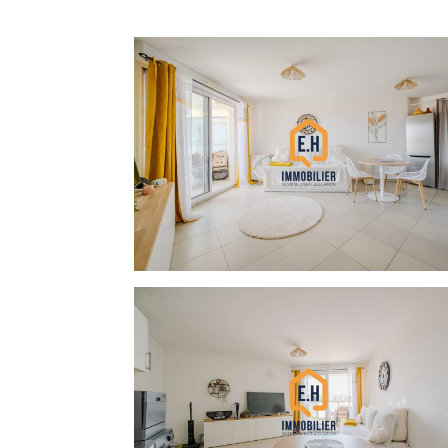
L'appartement se compose d'une entrée, d'
espace de vie convivial, prolongé par un
profiter des extérieurs en toute tranquillité
Côté nuit, vous découvrirez une conforta
d'eau avec WC.
Un stationnement privatif sécurisé en sous
Les atouts :
Résidence récente de 2019
5? et dernier étage avec ascenseur
Terrasse avec vue dégagée
Appartement lumineux et bien agencé
Belle chambre avec rangement
Parking sécurisé en sous-sol
Locataires sérieux en place
Investissement idéal dans une ville attract