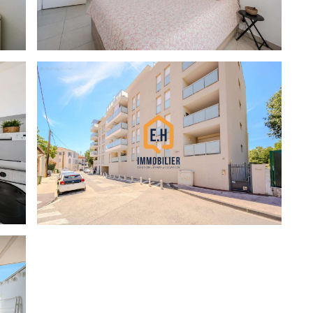
 louer et offrant une belle sécurité locative pour un
oordonnées masquées] ou par mail à [Coordonnées
at A Montant moyen estimé des dépenses annuelles
à partir des prix de l'énergie de l'année 2021 : entre
es risques auxquels ce bien est exposé sont disponibles