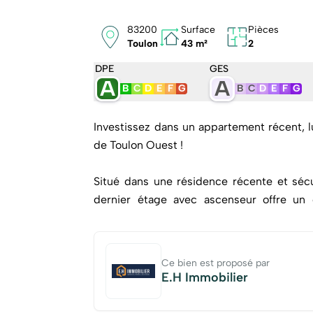
83200
Surface
Pièces
Toulon
43 m²
2
DPE
GES
A
A
B
C
D
E
F
G
B
C
D
E
F
G
Investissez dans un appartement récent, l
de Toulon Ouest !
Situé dans une résidence récente et sé
dernier étage avec ascenseur offre un 
commerces et commodités .
Toulon, ville dynamique du littoral varois
Ce bien est proposé par
d'emploi, son climat méditerranéen et sa 
E.H Immobilier
pour un investissement patrimonial pérenn