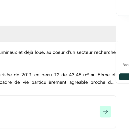
umineux et déjà loué, au coeur d'un secteur recherché
Ban
curisée de 2019, ce beau T2 de 43,48 m² au 5ème et
cadre de vie particulièrement agréable proche des
, séduit par son attractivité grandissante, son bassin
proximité immédiate avec la mer. Un emplacement idéal
e.