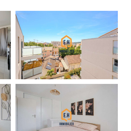
un séjour lumineux avec cuisine ouverte offrant un bel
e terrasse de 9,30 m² avec vue dégagée, parfaite pour
.
ble chambre de 14 m² avec placard ainsi qu'une salle
-sol complète le bien.
ive du Sud