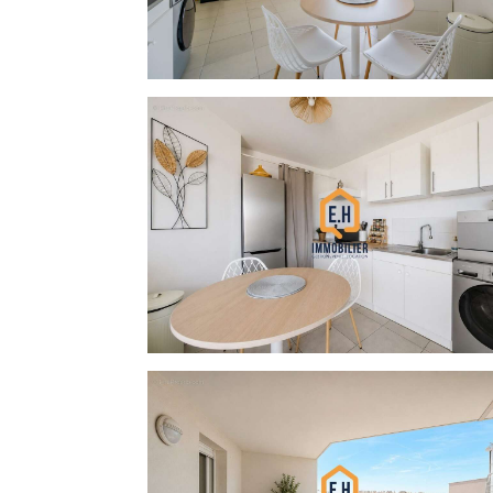
Un appartement agréable à vivre, facile à
investissement serein.
À découvrir rapidement !
Contactez-nous dès maintenant au [C
masquées] pour organiser une visite.
E.H IMMOBILIER  Hyères
Vente  Location  Gestion  États des lieux
www.ehimmobilier.fr
Honoraires à la charge du vendeur. Dans une copropriété de 130 lots. Aucune procédure n'est en
cours. Classe énergie A, Classe clim
d'énergie pour un usage standard, établi 
300.00 et 460.00 . Les informations sur l