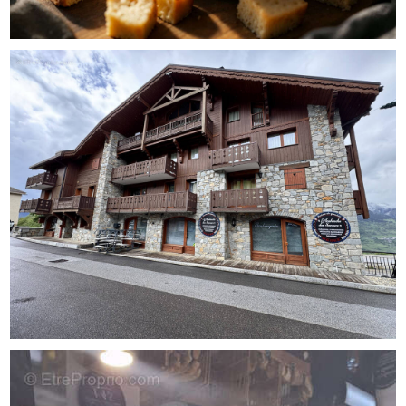
potentiel commercial de la station.
Les atouts :
• Emplacement de premier ordre au cœur de Plagne
Montalbert
• Clientèle touristique fidèle et importante fréquentation
hivernale
• Activité reconnue et bien implantée
•CA environ 300 000€ HT
• Commerce clé en main
• Potentiel de développement
• Reprise idéale avant la saison d'hiver 2026/2027
Cette affaire conviendra parfaitement à un professionnel
souhaitant s'installer en montagne ou à un couple en
reconversion recherchant un projet de vie alliant qualité
de vie et activité commerciale.