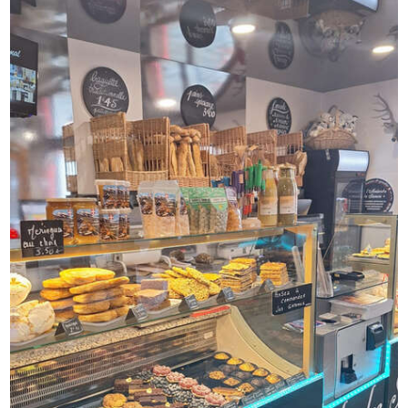
Dossier complet, chiffres d'affaires et informations
complémentaires sur demande après premier échange.
Contactez-nous dès maintenant pour organiser une visite
et préparer votre installation avant l'ouverture de la
saison.
PRIX: 164 400€ honoraires inclus
Honoraires à charge acquéreur : 14 400€ TTC
Prix hors honoraires : 150 000€ - Annonce rédigée et
publiée par un Agent Mandataire -