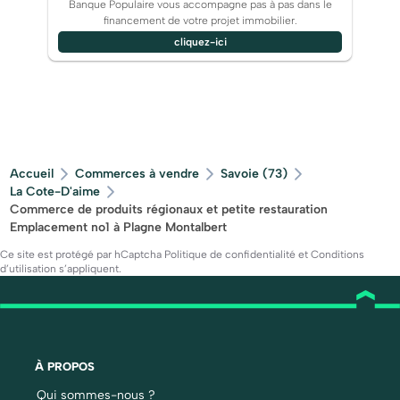
Banque Populaire vous accompagne pas à pas dans le
financement de votre projet immobilier.
cliquez-ici
Accueil
Commerces à vendre
Savoie (73)
La Cote-D'aime
Commerce de produits régionaux et petite restauration
Emplacement no1 à Plagne Montalbert
Ce site est protégé par hCaptcha
Politique de confidentialité
et
Conditions
d’utilisation
s’appliquent.
À PROPOS
Qui sommes-nous ?