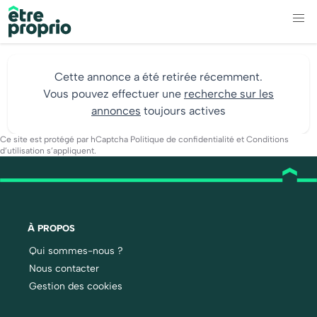
Cette annonce a été retirée récemment.
Vous pouvez effectuer une
recherche sur les
annonces
toujours actives
Ce site est protégé par hCaptcha
Politique de confidentialité
et
Conditions
d’utilisation
s’appliquent.
À PROPOS
Qui sommes-nous ?
Nous contacter
Gestion des cookies