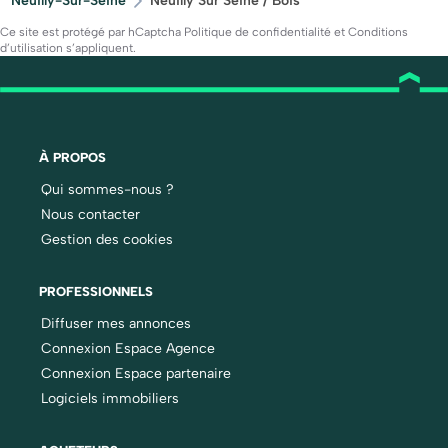
Neuilly-Sur-Seine
Neuilly Sur Seine / Bois
Ce site est protégé par hCaptcha
Politique de confidentialité
et
Conditions
d’utilisation
s’appliquent.
À PROPOS
Qui sommes-nous ?
Nous contacter
Gestion des cookies
PROFESSIONNELS
Diffuser mes annonces
Connexion Espace Agence
Connexion Espace partenaire
Logiciels immobiliers