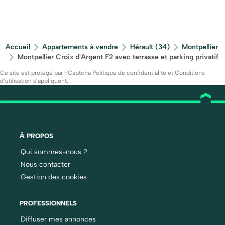
Accueil
Appartements à vendre
Hérault (34)
Montpellier
Montpellier Croix d'Argent F2 avec terrasse et parking privatif
Ce site est protégé par hCaptcha
Politique de confidentialité
et
Conditions
d’utilisation
s’appliquent.
À PROPOS
Qui sommes-nous ?
Nous contacter
Gestion des cookies
PROFESSIONNELS
Diffuser mes annonces