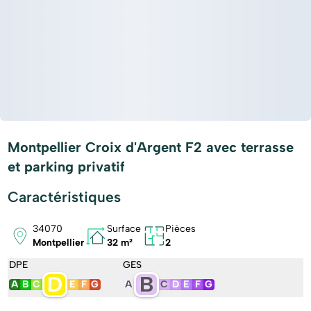
Montpellier Croix d'Argent F2 avec terrasse
et parking privatif
Caractéristiques
34070
Surface
Pièces
Montpellier
32 m²
2
DPE
GES
D
B
A
B
C
E
F
G
A
C
D
E
F
G