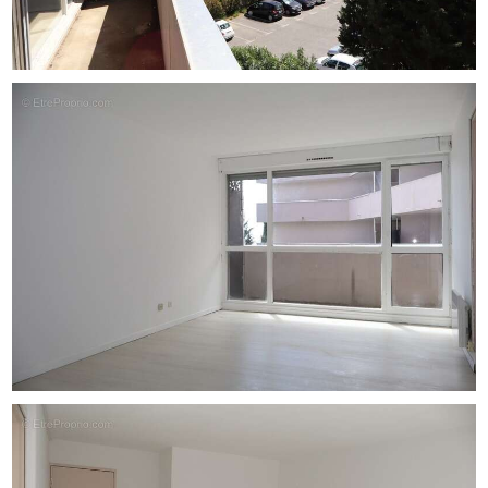
La résidence, construite en 1985 est bien entretenue et
dispose d'un gardien.
Un parking complète ce bien, un véritable avantage dans
le secteur.
Un bien idéal pour un premier achat, un pied-à-terre ou
un investissement locatif grâce à sa localisation
stratégique et à sa proximité immédiate du tramway.
A visiter sans tarder!
Nombre de lots de la copropriété : 127, Montant moyen
annuel de la quote-part de charges (budget prévisionnel)
(comprenant l'eau froide, entretien des communs,
gardien) : 1200€ soit 100€ par mois. Les honoraires sont à
la charge du vendeur.
Les informations sur les risques auxquels ce bien est