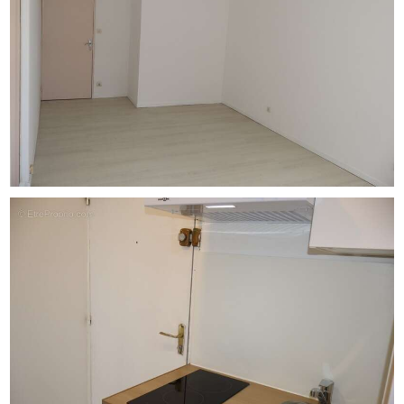
exposé sont disponibles sur le site Géorisques : www.
georisques. gouv. fr.
Réseau Immobilier CAPIFRANCE - Votre agent
commercial (RSAC N°481 298 404 - Greffe de
MONTPELLIER) Rémi MIRLAND Entrepreneur Individuel
[Coordonnées masquées] - Réf.955138